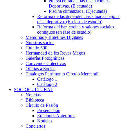
Nueva entrada a las Instalaciones
Deportivas. (Ejecutada)
Piscina climatizada. (Ejecutada)
Reforma de las dependencias situadas bajo la
pista deportiva. (En fase de estudio)
Reforma del bar, cocina y salones sociales
contiguos (en fase de estudio)
Memorias y Boletines Digitales
Nuestros socios
Círculo 500
Hermandad de los Reyes Magos
Galerías Fotográficas
Convenios Colectivos
Ofertas a Socios
Catálogos Patrimonio Círculo Mercantil
Catálogo 1
Catálogo 2
SOCIOCULTURAL
Noticias
Biblioteca
Círculo de Pasión
Presentación
Ediciones Anteriores
Noticias
Conciertos