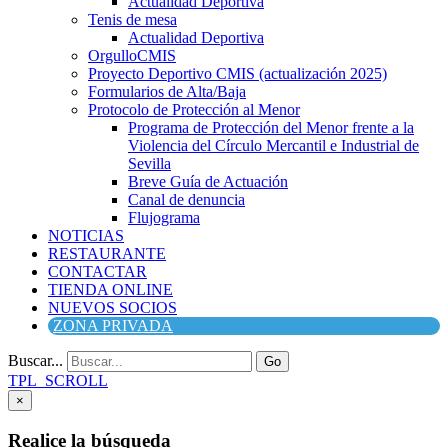
Actualidad Deportiva
Tenis de mesa
Actualidad Deportiva
OrgulloCMIS
Proyecto Deportivo CMIS (actualización 2025)
Formularios de Alta/Baja
Protocolo de Protección al Menor
Programa de Protección del Menor frente a la
Violencia del Círculo Mercantil e Industrial de
Sevilla
Breve Guía de Actuación
Canal de denuncia
Flujograma
NOTICIAS
RESTAURANTE
CONTACTAR
TIENDA ONLINE
NUEVOS SOCIOS
ZONA PRIVADA
Buscar...
Go
TPL_SCROLL
×
Realice la búsqueda