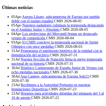
Últimas noticias
05
Ago
Aurora Lázaro, subcampeona de Europa por partida
doble con el equipo español
CMIS
2026-08-05
05
Ago
Nuestros nadadores culminan la temporada destacando
en el Andaluz Junior y Absoluto
CMIS
2026-08-05
04
Ago
Los ajedrecistas del Mercantil firman un destacado
verano de competición
CMIS
2026-08-04
03
Ago
El CMIS concluye la temporada nacional de Sprint
Olímpico con once medallas
CMIS
2026-08-03
31
Jul
Protegemos el patrimonio histórico de la entidad con la
digitalización del archivo
CMIS
2026-07-31
31
Jul
Nuestra Sección de Natación firma la mejor temporada
nacional de su historia
CMIS
2026-07-31
30
Jul
Histórico Campeonato de España Junior de Verano con
ocho medallas nacionales
CMIS
2026-07-30
30
Jul
Ana Cantero, subcampeona de Europa Sub23
CMIS
2026-07-30
23
Jul
Recibimos a la Autoridad Portuaria en nuestras
Instalaciones Deportivas
CMIS
2026-07-23
22
Jul
Horarios para actividades dirigidas del gimnasio del 3 al
16 de agosto
CMIS
2026-07-22