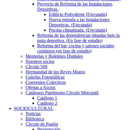
Proyecto de Reforma de las Instalaciones
Deportivas.
Edificio Polivalente (Ejecutada)
Nueva entrada a las Instalaciones
Deportivas. (Ejecutada)
Piscina climatizada. (Ejecutada)
Reforma de las dependencias situadas bajo la
pista deportiva. (En fase de estudio)
Reforma del bar, cocina y salones sociales
contiguos (en fase de estudio)
Memorias y Boletines Digitales
Nuestros socios
Círculo 500
Hermandad de los Reyes Magos
Galerías Fotográficas
Convenios Colectivos
Ofertas a Socios
Catálogos Patrimonio Círculo Mercantil
Catálogo 1
Catálogo 2
SOCIOCULTURAL
Noticias
Biblioteca
Círculo de Pasión
Presentación