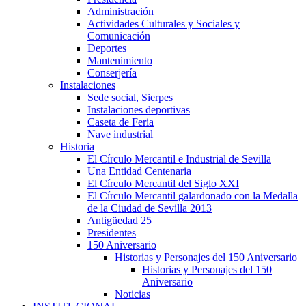
Administración
Actividades Culturales y Sociales y
Comunicación
Deportes
Mantenimiento
Conserjería
Instalaciones
Sede social, Sierpes
Instalaciones deportivas
Caseta de Feria
Nave industrial
Historia
El Círculo Mercantil e Industrial de Sevilla
Una Entidad Centenaria
El Círculo Mercantil del Siglo XXI
El Círculo Mercantil galardonado con la Medalla
de la Ciudad de Sevilla 2013
Antigüedad 25
Presidentes
150 Aniversario
Historias y Personajes del 150 Aniversario
Historias y Personajes del 150
Aniversario
Noticias