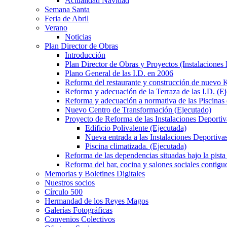
Actualidad Navidad
Semana Santa
Feria de Abril
Verano
Noticias
Plan Director de Obras
Introducción
Plan Director de Obras y Proyectos (Instalaciones
Plano General de las I.D. en 2006
Reforma del restaurante y construcción de nuevo K
Reforma y adecuación de la Terraza de las I.D. (E
Reforma y adecuación a normativa de las Piscinas 
Nuevo Centro de Transformación (Ejecutado)
Proyecto de Reforma de las Instalaciones Deportiv
Edificio Polivalente (Ejecutada)
Nueva entrada a las Instalaciones Deportivas
Piscina climatizada. (Ejecutada)
Reforma de las dependencias situadas bajo la pista 
Reforma del bar, cocina y salones sociales contiguo
Memorias y Boletines Digitales
Nuestros socios
Círculo 500
Hermandad de los Reyes Magos
Galerías Fotográficas
Convenios Colectivos