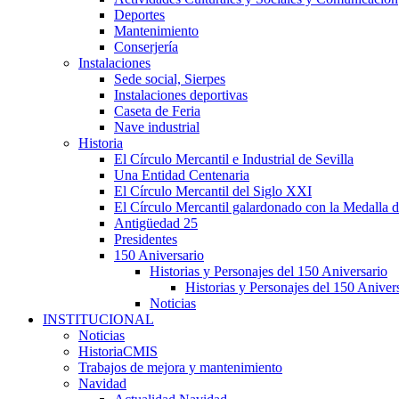
Deportes
Mantenimiento
Conserjería
Instalaciones
Sede social, Sierpes
Instalaciones deportivas
Caseta de Feria
Nave industrial
Historia
El Círculo Mercantil e Industrial de Sevilla
Una Entidad Centenaria
El Círculo Mercantil del Siglo XXI
El Círculo Mercantil galardonado con la Medalla d
Antigüedad 25
Presidentes
150 Aniversario
Historias y Personajes del 150 Aniversario
Historias y Personajes del 150 Aniver
Noticias
INSTITUCIONAL
Noticias
HistoriaCMIS
Trabajos de mejora y mantenimiento
Navidad