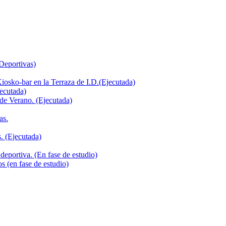
 Deportivas)
iosko-bar en la Terraza de I.D.(Ejecutada)
jecutada)
de Verano. (Ejecutada)
as.
. (Ejecutada)
deportiva. (En fase de estudio)
s (en fase de estudio)