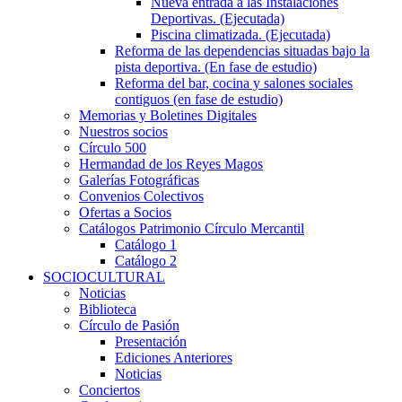
Nueva entrada a las Instalaciones
Deportivas. (Ejecutada)
Piscina climatizada. (Ejecutada)
Reforma de las dependencias situadas bajo la
pista deportiva. (En fase de estudio)
Reforma del bar, cocina y salones sociales
contiguos (en fase de estudio)
Memorias y Boletines Digitales
Nuestros socios
Círculo 500
Hermandad de los Reyes Magos
Galerías Fotográficas
Convenios Colectivos
Ofertas a Socios
Catálogos Patrimonio Círculo Mercantil
Catálogo 1
Catálogo 2
SOCIOCULTURAL
Noticias
Biblioteca
Círculo de Pasión
Presentación
Ediciones Anteriores
Noticias
Conciertos