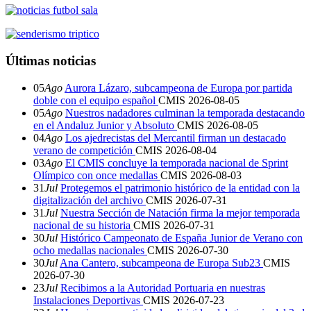
Últimas noticias
05
Ago
Aurora Lázaro, subcampeona de Europa por partida
doble con el equipo español
CMIS
2026-08-05
05
Ago
Nuestros nadadores culminan la temporada destacando
en el Andaluz Junior y Absoluto
CMIS
2026-08-05
04
Ago
Los ajedrecistas del Mercantil firman un destacado
verano de competición
CMIS
2026-08-04
03
Ago
El CMIS concluye la temporada nacional de Sprint
Olímpico con once medallas
CMIS
2026-08-03
31
Jul
Protegemos el patrimonio histórico de la entidad con la
digitalización del archivo
CMIS
2026-07-31
31
Jul
Nuestra Sección de Natación firma la mejor temporada
nacional de su historia
CMIS
2026-07-31
30
Jul
Histórico Campeonato de España Junior de Verano con
ocho medallas nacionales
CMIS
2026-07-30
30
Jul
Ana Cantero, subcampeona de Europa Sub23
CMIS
2026-07-30
23
Jul
Recibimos a la Autoridad Portuaria en nuestras
Instalaciones Deportivas
CMIS
2026-07-23