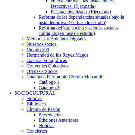
Nueva entrada a las Instalaciones
Deportivas. (Ejecutada)
Piscina climatizada. (Ejecutada)
Reforma de las dependencias situadas bajo la
pista deportiva. (En fase de estudio)
Reforma del bar, cocina y salones sociales
contiguos (en fase de estudio)
Memorias y Boletines Digitales
Nuestros socios
Círculo 500
Hermandad de los Reyes Magos
Galerías Fotográficas
Convenios Colectivos
Ofertas a Socios
Catálogos Patrimonio Círculo Mercantil
Catálogo 1
Catálogo 2
SOCIOCULTURAL
Noticias
Biblioteca
Círculo de Pasión
Presentación
Ediciones Anteriores
Noticias
Conciertos