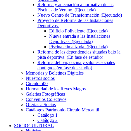
Reforma y adecuación a normativa de las
Piscinas de Verano. (Ejecutada)
Nuevo Centro de Transformación (Ejecutado)
Proyecto de Reforma de las Instalaciones
Deportivas.
Edificio Polivalente (Ejecutada)
Nueva entrada a las Instalaciones
Deportivas. (Ejecutada)
Piscina climatizada. (Ejecutada)
Reforma de las dependencias situadas bajo la
pista deportiva. (En fase de estudio)
Reforma del bar, cocina y salones sociales
contiguos (en fase de estudio)
Memorias y Boletines Digitales
Nuestros socios
Círculo 500
Hermandad de los Reyes Magos
Galerías Fotográficas
Convenios Colectivos
Ofertas a Socios
Catálogos Patrimonio Círculo Mercantil
Catálogo 1
Catálogo 2
SOCIOCULTURAL
Noticias