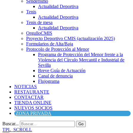
Senderismo
Actualidad Deportiva
Tenis
Actualidad Deportiva
Tenis de mesa
Actualidad Deportiva
OrgulloCMIS
Proyecto Deportivo CMIS (actualización 2025)
Formularios de Alta/Baja
Protocolo de Protección al Menor
Programa de Protección del Menor frente a la
Violencia del Círculo Mercantil e Industrial de
Sevilla
Breve Guía de Actuación
Canal de denuncia
Flujograma
NOTICIAS
RESTAURANTE
CONTACTAR
TIENDA ONLINE
NUEVOS SOCIOS
ZONA PRIVADA
Buscar...
Go
TPL_SCROLL