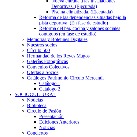
Nueva entrada a las Instalaciones
Deportivas. (Ejecutada)
Piscina climatizada. (Ejecutada)
Reforma de las dependencias situadas bajo la
pista deportiva. (En fase de estudio)
Reforma del bar, cocina y salones sociales
contiguos (en fase de estudio)
Memorias y Boletines Digitales
Nuestros socios
Círculo 500
Hermandad de los Reyes Magos
Galerías Fotográficas
Convenios Colectivos
Ofertas a Socios
Catálogos Patrimonio Círculo Mercantil
Catálogo 1
Catálogo 2
SOCIOCULTURAL
Noticias
Biblioteca
Círculo de Pasión
Presentación
Ediciones Anteriores
Noticias
Conciertos