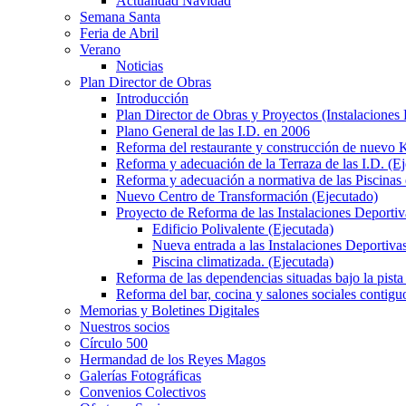
Actualidad Navidad
Semana Santa
Feria de Abril
Verano
Noticias
Plan Director de Obras
Introducción
Plan Director de Obras y Proyectos (Instalaciones
Plano General de las I.D. en 2006
Reforma del restaurante y construcción de nuevo K
Reforma y adecuación de la Terraza de las I.D. (E
Reforma y adecuación a normativa de las Piscinas 
Nuevo Centro de Transformación (Ejecutado)
Proyecto de Reforma de las Instalaciones Deportiv
Edificio Polivalente (Ejecutada)
Nueva entrada a las Instalaciones Deportivas
Piscina climatizada. (Ejecutada)
Reforma de las dependencias situadas bajo la pista 
Reforma del bar, cocina y salones sociales contiguo
Memorias y Boletines Digitales
Nuestros socios
Círculo 500
Hermandad de los Reyes Magos
Galerías Fotográficas
Convenios Colectivos