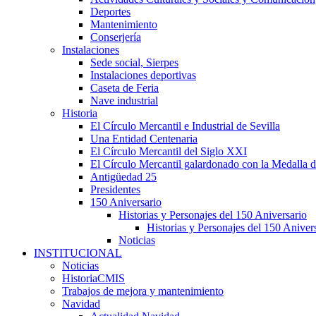
Deportes
Mantenimiento
Conserjería
Instalaciones
Sede social, Sierpes
Instalaciones deportivas
Caseta de Feria
Nave industrial
Historia
El Círculo Mercantil e Industrial de Sevilla
Una Entidad Centenaria
El Círculo Mercantil del Siglo XXI
El Círculo Mercantil galardonado con la Medalla d
Antigüedad 25
Presidentes
150 Aniversario
Historias y Personajes del 150 Aniversario
Historias y Personajes del 150 Aniver
Noticias
INSTITUCIONAL
Noticias
HistoriaCMIS
Trabajos de mejora y mantenimiento
Navidad