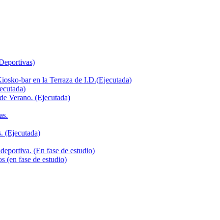
 Deportivas)
iosko-bar en la Terraza de I.D.(Ejecutada)
jecutada)
de Verano. (Ejecutada)
as.
. (Ejecutada)
deportiva. (En fase de estudio)
s (en fase de estudio)