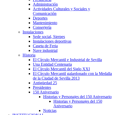
Administración
Actividades Culturales y Sociales y
Comunicación
Deportes
Mantenimiento
Conserjería
Instalaciones
Sede social, Sierpes
Instalaciones deportivas
Caseta de Feria
Nave industrial
Historia
El Círculo Mercantil e Industrial de Sevilla
Una Entidad Centenaria
El Círculo Mercantil del Siglo XXI
El Círculo Mercantil galardonado con la Medalla
de la Ciudad de Sevilla 2013
Antigüedad 25
Presidentes
150 Aniversario
Historias y Personajes del 150 Aniversario
Historias y Personajes del 150
Aniversario
Noticias