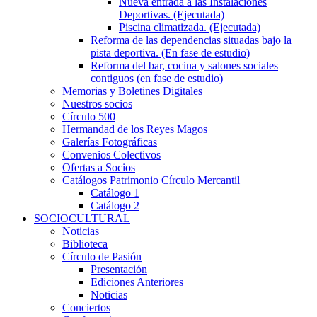
Nueva entrada a las Instalaciones
Deportivas. (Ejecutada)
Piscina climatizada. (Ejecutada)
Reforma de las dependencias situadas bajo la
pista deportiva. (En fase de estudio)
Reforma del bar, cocina y salones sociales
contiguos (en fase de estudio)
Memorias y Boletines Digitales
Nuestros socios
Círculo 500
Hermandad de los Reyes Magos
Galerías Fotográficas
Convenios Colectivos
Ofertas a Socios
Catálogos Patrimonio Círculo Mercantil
Catálogo 1
Catálogo 2
SOCIOCULTURAL
Noticias
Biblioteca
Círculo de Pasión
Presentación
Ediciones Anteriores
Noticias
Conciertos