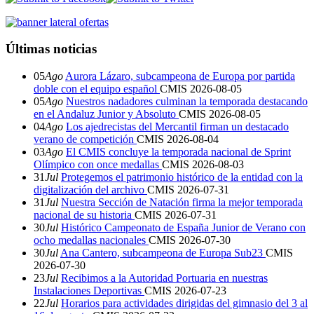
Últimas noticias
05
Ago
Aurora Lázaro, subcampeona de Europa por partida
doble con el equipo español
CMIS
2026-08-05
05
Ago
Nuestros nadadores culminan la temporada destacando
en el Andaluz Junior y Absoluto
CMIS
2026-08-05
04
Ago
Los ajedrecistas del Mercantil firman un destacado
verano de competición
CMIS
2026-08-04
03
Ago
El CMIS concluye la temporada nacional de Sprint
Olímpico con once medallas
CMIS
2026-08-03
31
Jul
Protegemos el patrimonio histórico de la entidad con la
digitalización del archivo
CMIS
2026-07-31
31
Jul
Nuestra Sección de Natación firma la mejor temporada
nacional de su historia
CMIS
2026-07-31
30
Jul
Histórico Campeonato de España Junior de Verano con
ocho medallas nacionales
CMIS
2026-07-30
30
Jul
Ana Cantero, subcampeona de Europa Sub23
CMIS
2026-07-30
23
Jul
Recibimos a la Autoridad Portuaria en nuestras
Instalaciones Deportivas
CMIS
2026-07-23
22
Jul
Horarios para actividades dirigidas del gimnasio del 3 al