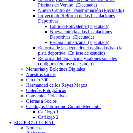
Piscinas de Verano. (Ejecutada)
Nuevo Centro de Transformación (Ejecutado)
Proyecto de Reforma de las Instalaciones
Deportivas.
Edificio Polivalente (Ejecutada)
Nueva entrada a las Instalaciones
Deportivas. (Ejecutada)
Piscina climatizada. (Ejecutada)
Reforma de las dependencias situadas bajo la
pista deportiva. (En fase de estudio)
Reforma del bar, cocina y salones sociales
contiguos (en fase de estudio)
Memorias y Boletines Digitales
Nuestros socios
Círculo 500
Hermandad de los Reyes Magos
Galerías Fotográficas
Convenios Colectivos
Ofertas a Socios
Catálogos Patrimonio Círculo Mercantil
Catálogo 1
Catálogo 2
SOCIOCULTURAL
Noticias