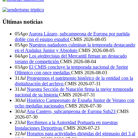
Últimas noticias
05
Ago
Aurora Lázaro, subcampeona de Europa por partida
doble con el equipo español
CMIS
2026-08-05
05
Ago
Nuestros nadadores culminan la temporada destacando
en el Andaluz Junior y Absoluto
CMIS
2026-08-05
04
Ago
Los ajedrecistas del Mercantil firman un destacado
verano de competición
CMIS
2026-08-04
03
Ago
El CMIS concluye la temporada nacional de Sprint
Olímpico con once medallas
CMIS
2026-08-03
31
Jul
Protegemos el patrimonio histórico de la entidad con la
digitalización del archivo
CMIS
2026-07-31
31
Jul
Nuestra Sección de Natación firma la mejor temporada
nacional de su historia
CMIS
2026-07-31
30
Jul
Histórico Campeonato de España Junior de Verano con
ocho medallas nacionales
CMIS
2026-07-30
30
Jul
Ana Cantero, subcampeona de Europa Sub23
CMIS
2026-07-30
23
Jul
Recibimos a la Autoridad Portuaria en nuestras
Instalaciones Deportivas
CMIS
2026-07-23
22
Jul
Horarios para actividades dirigidas del gimnasio del 3 al