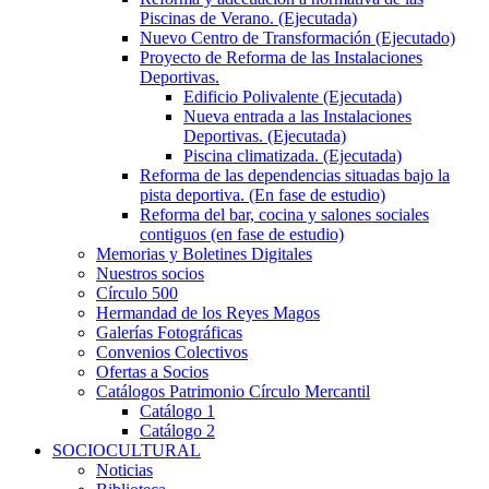
Piscinas de Verano. (Ejecutada)
Nuevo Centro de Transformación (Ejecutado)
Proyecto de Reforma de las Instalaciones
Deportivas.
Edificio Polivalente (Ejecutada)
Nueva entrada a las Instalaciones
Deportivas. (Ejecutada)
Piscina climatizada. (Ejecutada)
Reforma de las dependencias situadas bajo la
pista deportiva. (En fase de estudio)
Reforma del bar, cocina y salones sociales
contiguos (en fase de estudio)
Memorias y Boletines Digitales
Nuestros socios
Círculo 500
Hermandad de los Reyes Magos
Galerías Fotográficas
Convenios Colectivos
Ofertas a Socios
Catálogos Patrimonio Círculo Mercantil
Catálogo 1
Catálogo 2
SOCIOCULTURAL
Noticias