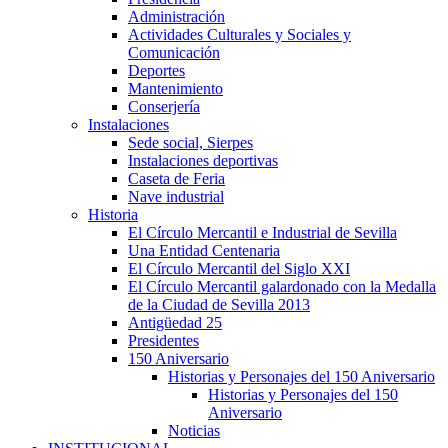
Administración
Actividades Culturales y Sociales y
Comunicación
Deportes
Mantenimiento
Conserjería
Instalaciones
Sede social, Sierpes
Instalaciones deportivas
Caseta de Feria
Nave industrial
Historia
El Círculo Mercantil e Industrial de Sevilla
Una Entidad Centenaria
El Círculo Mercantil del Siglo XXI
El Círculo Mercantil galardonado con la Medalla
de la Ciudad de Sevilla 2013
Antigüedad 25
Presidentes
150 Aniversario
Historias y Personajes del 150 Aniversario
Historias y Personajes del 150
Aniversario
Noticias