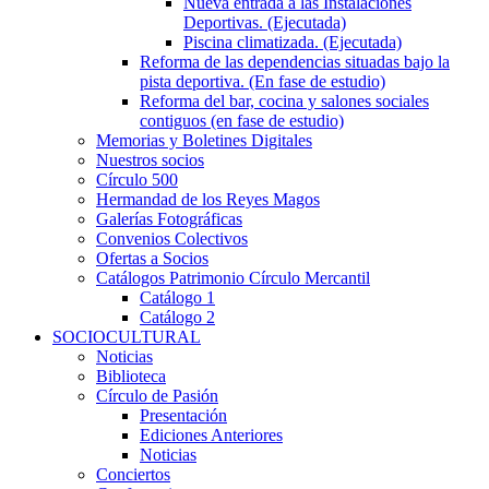
Nueva entrada a las Instalaciones
Deportivas. (Ejecutada)
Piscina climatizada. (Ejecutada)
Reforma de las dependencias situadas bajo la
pista deportiva. (En fase de estudio)
Reforma del bar, cocina y salones sociales
contiguos (en fase de estudio)
Memorias y Boletines Digitales
Nuestros socios
Círculo 500
Hermandad de los Reyes Magos
Galerías Fotográficas
Convenios Colectivos
Ofertas a Socios
Catálogos Patrimonio Círculo Mercantil
Catálogo 1
Catálogo 2
SOCIOCULTURAL
Noticias
Biblioteca
Círculo de Pasión
Presentación
Ediciones Anteriores
Noticias
Conciertos