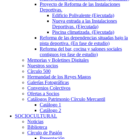
Proyecto de Reforma de las Instalaciones
Deportivas.
Edificio Polivalente (Ejecutada)
Nueva entrada a las Instalaciones
Deportivas. (Ejecutada)
Piscina climatizada. (Ejecutada)
Reforma de las dependencias situadas bajo la
pista deportiva. (En fase de estudio)
Reforma del bar, cocina y salones sociales
contiguos (en fase de estudio)
Memorias y Boletines Digitales
Nuestros socios
Círculo 500
Hermandad de los Reyes Magos
Galerías Fotográficas
Convenios Colectivos
Ofertas a Socios
Catálogos Patrimonio Círculo Mercantil
Catálogo 1
Catálogo 2
SOCIOCULTURAL
Noticias
Biblioteca
Círculo de Pasión
Presentación