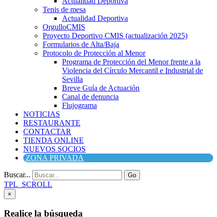
Actualidad Deportiva
Tenis de mesa
Actualidad Deportiva
OrgulloCMIS
Proyecto Deportivo CMIS (actualización 2025)
Formularios de Alta/Baja
Protocolo de Protección al Menor
Programa de Protección del Menor frente a la
Violencia del Círculo Mercantil e Industrial de
Sevilla
Breve Guía de Actuación
Canal de denuncia
Flujograma
NOTICIAS
RESTAURANTE
CONTACTAR
TIENDA ONLINE
NUEVOS SOCIOS
ZONA PRIVADA
Buscar...
Go
TPL_SCROLL
×
Realice la búsqueda