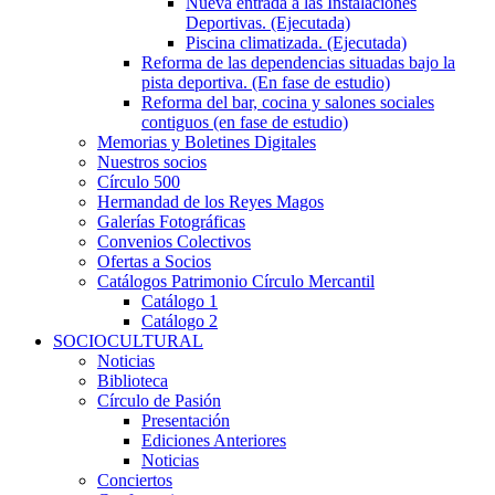
Nueva entrada a las Instalaciones
Deportivas. (Ejecutada)
Piscina climatizada. (Ejecutada)
Reforma de las dependencias situadas bajo la
pista deportiva. (En fase de estudio)
Reforma del bar, cocina y salones sociales
contiguos (en fase de estudio)
Memorias y Boletines Digitales
Nuestros socios
Círculo 500
Hermandad de los Reyes Magos
Galerías Fotográficas
Convenios Colectivos
Ofertas a Socios
Catálogos Patrimonio Círculo Mercantil
Catálogo 1
Catálogo 2
SOCIOCULTURAL
Noticias
Biblioteca
Círculo de Pasión
Presentación
Ediciones Anteriores
Noticias
Conciertos