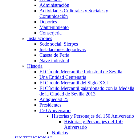
Administración
Actividades Culturales y Sociales y
Comunicación
Deportes
Mantenimiento
Conserjería
Instalaciones
Sede social, Sierpes
Instalaciones deportivas
Caseta de Feria
Nave industrial
Historia
El Círculo Mercantil e Industrial de Sevilla
Una Entidad Centenaria
El Círculo Mercantil del Siglo XXI
El Círculo Mercantil galardonado con la Medalla
de la Ciudad de Sevilla 2013
Antigüedad 25
Presidentes
150 Aniversario
Historias y Personajes del 150 Aniversario
Historias y Personajes del 150
Aniversario
Noticias