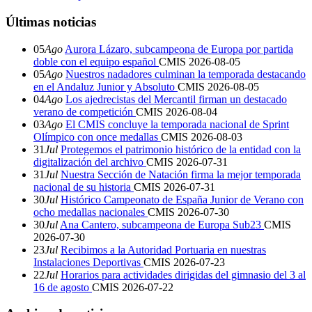
Últimas noticias
05
Ago
Aurora Lázaro, subcampeona de Europa por partida
doble con el equipo español
CMIS
2026-08-05
05
Ago
Nuestros nadadores culminan la temporada destacando
en el Andaluz Junior y Absoluto
CMIS
2026-08-05
04
Ago
Los ajedrecistas del Mercantil firman un destacado
verano de competición
CMIS
2026-08-04
03
Ago
El CMIS concluye la temporada nacional de Sprint
Olímpico con once medallas
CMIS
2026-08-03
31
Jul
Protegemos el patrimonio histórico de la entidad con la
digitalización del archivo
CMIS
2026-07-31
31
Jul
Nuestra Sección de Natación firma la mejor temporada
nacional de su historia
CMIS
2026-07-31
30
Jul
Histórico Campeonato de España Junior de Verano con
ocho medallas nacionales
CMIS
2026-07-30
30
Jul
Ana Cantero, subcampeona de Europa Sub23
CMIS
2026-07-30
23
Jul
Recibimos a la Autoridad Portuaria en nuestras
Instalaciones Deportivas
CMIS
2026-07-23
22
Jul
Horarios para actividades dirigidas del gimnasio del 3 al
16 de agosto
CMIS
2026-07-22