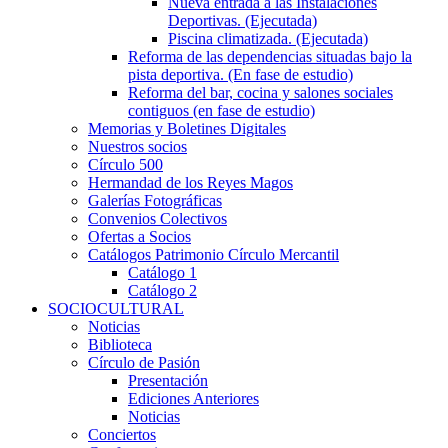
Nueva entrada a las Instalaciones
Deportivas. (Ejecutada)
Piscina climatizada. (Ejecutada)
Reforma de las dependencias situadas bajo la
pista deportiva. (En fase de estudio)
Reforma del bar, cocina y salones sociales
contiguos (en fase de estudio)
Memorias y Boletines Digitales
Nuestros socios
Círculo 500
Hermandad de los Reyes Magos
Galerías Fotográficas
Convenios Colectivos
Ofertas a Socios
Catálogos Patrimonio Círculo Mercantil
Catálogo 1
Catálogo 2
SOCIOCULTURAL
Noticias
Biblioteca
Círculo de Pasión
Presentación
Ediciones Anteriores
Noticias
Conciertos