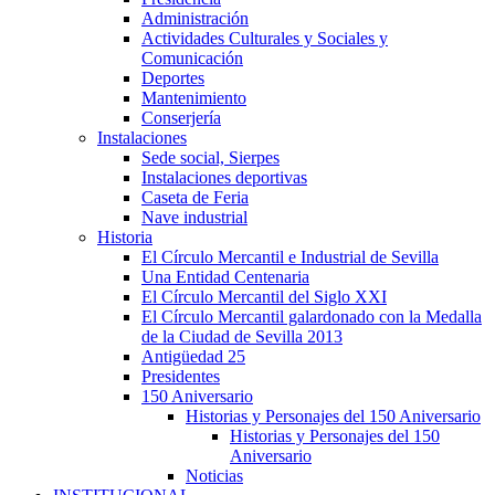
Administración
Actividades Culturales y Sociales y
Comunicación
Deportes
Mantenimiento
Conserjería
Instalaciones
Sede social, Sierpes
Instalaciones deportivas
Caseta de Feria
Nave industrial
Historia
El Círculo Mercantil e Industrial de Sevilla
Una Entidad Centenaria
El Círculo Mercantil del Siglo XXI
El Círculo Mercantil galardonado con la Medalla
de la Ciudad de Sevilla 2013
Antigüedad 25
Presidentes
150 Aniversario
Historias y Personajes del 150 Aniversario
Historias y Personajes del 150
Aniversario
Noticias