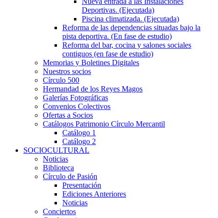
Nueva entrada a las Instalaciones
Deportivas. (Ejecutada)
Piscina climatizada. (Ejecutada)
Reforma de las dependencias situadas bajo la
pista deportiva. (En fase de estudio)
Reforma del bar, cocina y salones sociales
contiguos (en fase de estudio)
Memorias y Boletines Digitales
Nuestros socios
Círculo 500
Hermandad de los Reyes Magos
Galerías Fotográficas
Convenios Colectivos
Ofertas a Socios
Catálogos Patrimonio Círculo Mercantil
Catálogo 1
Catálogo 2
SOCIOCULTURAL
Noticias
Biblioteca
Círculo de Pasión
Presentación
Ediciones Anteriores
Noticias
Conciertos