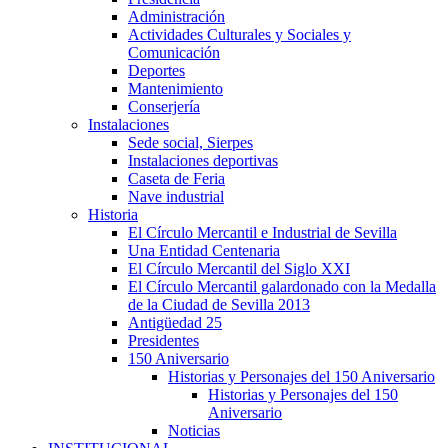
Administración
Actividades Culturales y Sociales y
Comunicación
Deportes
Mantenimiento
Conserjería
Instalaciones
Sede social, Sierpes
Instalaciones deportivas
Caseta de Feria
Nave industrial
Historia
El Círculo Mercantil e Industrial de Sevilla
Una Entidad Centenaria
El Círculo Mercantil del Siglo XXI
El Círculo Mercantil galardonado con la Medalla
de la Ciudad de Sevilla 2013
Antigüedad 25
Presidentes
150 Aniversario
Historias y Personajes del 150 Aniversario
Historias y Personajes del 150
Aniversario
Noticias