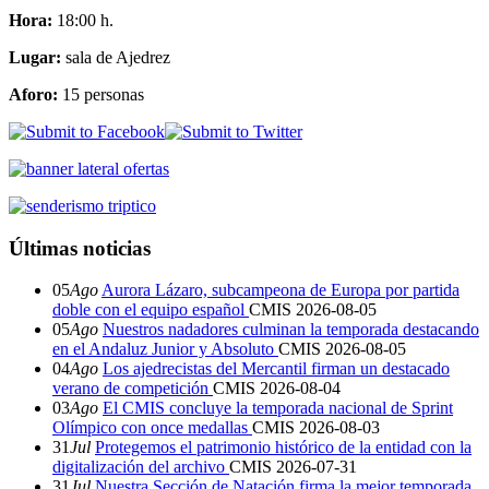
Hora:
18:00 h.
Lugar:
sala de Ajedrez
Aforo:
15 personas
Últimas noticias
05
Ago
Aurora Lázaro, subcampeona de Europa por partida
doble con el equipo español
CMIS
2026-08-05
05
Ago
Nuestros nadadores culminan la temporada destacando
en el Andaluz Junior y Absoluto
CMIS
2026-08-05
04
Ago
Los ajedrecistas del Mercantil firman un destacado
verano de competición
CMIS
2026-08-04
03
Ago
El CMIS concluye la temporada nacional de Sprint
Olímpico con once medallas
CMIS
2026-08-03
31
Jul
Protegemos el patrimonio histórico de la entidad con la
digitalización del archivo
CMIS
2026-07-31
31
Jul
Nuestra Sección de Natación firma la mejor temporada