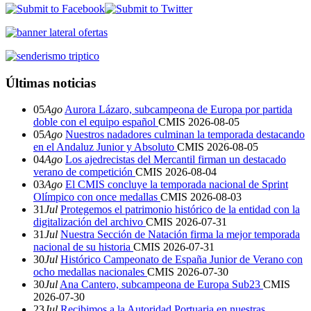
Últimas noticias
05
Ago
Aurora Lázaro, subcampeona de Europa por partida
doble con el equipo español
CMIS
2026-08-05
05
Ago
Nuestros nadadores culminan la temporada destacando
en el Andaluz Junior y Absoluto
CMIS
2026-08-05
04
Ago
Los ajedrecistas del Mercantil firman un destacado
verano de competición
CMIS
2026-08-04
03
Ago
El CMIS concluye la temporada nacional de Sprint
Olímpico con once medallas
CMIS
2026-08-03
31
Jul
Protegemos el patrimonio histórico de la entidad con la
digitalización del archivo
CMIS
2026-07-31
31
Jul
Nuestra Sección de Natación firma la mejor temporada
nacional de su historia
CMIS
2026-07-31
30
Jul
Histórico Campeonato de España Junior de Verano con
ocho medallas nacionales
CMIS
2026-07-30
30
Jul
Ana Cantero, subcampeona de Europa Sub23
CMIS
2026-07-30
23
Jul
Recibimos a la Autoridad Portuaria en nuestras