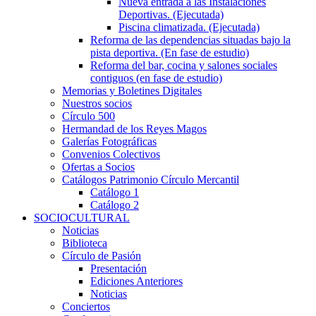
Nueva entrada a las Instalaciones
Deportivas. (Ejecutada)
Piscina climatizada. (Ejecutada)
Reforma de las dependencias situadas bajo la
pista deportiva. (En fase de estudio)
Reforma del bar, cocina y salones sociales
contiguos (en fase de estudio)
Memorias y Boletines Digitales
Nuestros socios
Círculo 500
Hermandad de los Reyes Magos
Galerías Fotográficas
Convenios Colectivos
Ofertas a Socios
Catálogos Patrimonio Círculo Mercantil
Catálogo 1
Catálogo 2
SOCIOCULTURAL
Noticias
Biblioteca
Círculo de Pasión
Presentación
Ediciones Anteriores
Noticias
Conciertos