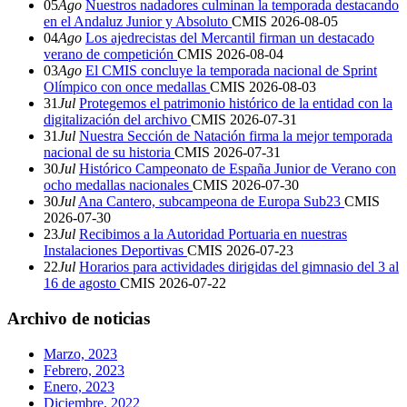
05
Ago
Nuestros nadadores culminan la temporada destacando
en el Andaluz Junior y Absoluto
CMIS
2026-08-05
04
Ago
Los ajedrecistas del Mercantil firman un destacado
verano de competición
CMIS
2026-08-04
03
Ago
El CMIS concluye la temporada nacional de Sprint
Olímpico con once medallas
CMIS
2026-08-03
31
Jul
Protegemos el patrimonio histórico de la entidad con la
digitalización del archivo
CMIS
2026-07-31
31
Jul
Nuestra Sección de Natación firma la mejor temporada
nacional de su historia
CMIS
2026-07-31
30
Jul
Histórico Campeonato de España Junior de Verano con
ocho medallas nacionales
CMIS
2026-07-30
30
Jul
Ana Cantero, subcampeona de Europa Sub23
CMIS
2026-07-30
23
Jul
Recibimos a la Autoridad Portuaria en nuestras
Instalaciones Deportivas
CMIS
2026-07-23
22
Jul
Horarios para actividades dirigidas del gimnasio del 3 al
16 de agosto
CMIS
2026-07-22
Archivo de noticias
Marzo, 2023
Febrero, 2023
Enero, 2023
Diciembre, 2022