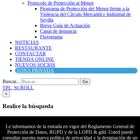
Protocolo de Protección al Menor
Programa de Protección del Menor frente a la
Violencia del Círculo Mercantil e Industrial de
Sevilla
Breve Guía de Actuación
Canal de denuncia
Flujograma
NOTICIAS
RESTAURANTE
CONTACTAR
TIENDA ONLINE
NUEVOS SOCIOS
ZONA PRIVADA
Buscar...
Go
TPL_SCROLL
×
Realice la búsqueda
Buscar
Buscar
Le informamos de la entrada en vigor del Reglamento General de
Protección de Datos, RGPD y de la LOPD & gdd. Usted puede
Síguenos en Facebook
consultar nuestra nueva política de privacidad y la designación de un