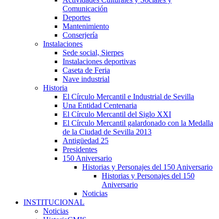
Comunicación
Deportes
Mantenimiento
Conserjería
Instalaciones
Sede social, Sierpes
Instalaciones deportivas
Caseta de Feria
Nave industrial
Historia
El Círculo Mercantil e Industrial de Sevilla
Una Entidad Centenaria
El Círculo Mercantil del Siglo XXI
El Círculo Mercantil galardonado con la Medalla
de la Ciudad de Sevilla 2013
Antigüedad 25
Presidentes
150 Aniversario
Historias y Personajes del 150 Aniversario
Historias y Personajes del 150
Aniversario
Noticias
INSTITUCIONAL
Noticias