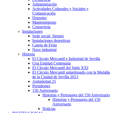
Administración
Actividades Culturales y Sociales y
Comunicación
Deportes
Mantenimiento
Conserjería
Instalaciones
Sede social, Sierpes
Instalaciones deportivas
Caseta de Feria
Nave industrial
Historia
El Círculo Mercantil e Industrial de Sevilla
Una Entidad Centenaria
El Círculo Mercantil del Siglo XXI
El Círculo Mercantil galardonado con la Medalla
de la Ciudad de Sevilla 2013
Antigüedad 25
Presidentes
150 Aniversario
Historias y Personajes del 150 Aniversario
Historias y Personajes del 150
Aniversario
Noticias