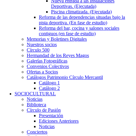
Nueva entrada a las Instalaciones
Deportivas. (Ejecutada)
Piscina climatizada. (Ejecutada)
Reforma de las dependencias situadas bajo la
pista deportiva. (En fase de estudio)
Reforma del bar, cocina y salones sociales
contiguos (en fase de estudio)
Memorias y Boletines Digitales
Nuestros socios
Círculo 500
Hermandad de los Reyes Magos
Galerías Fotográficas
Convenios Colectivos
Ofertas a Socios
Catálogos Patrimonio Círculo Mercantil
Catálogo 1
Catálogo 2
SOCIOCULTURAL
Noticias
Biblioteca
Círculo de Pasión
Presentación
Ediciones Anteriores
Noticias
Conciertos