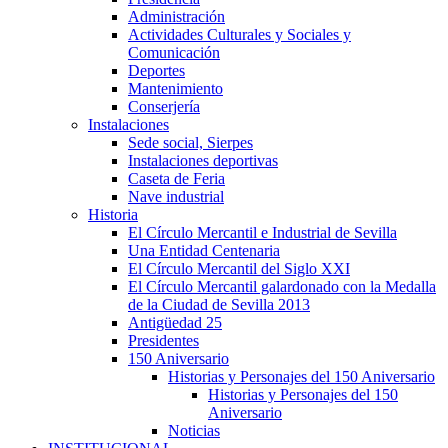
Administración
Actividades Culturales y Sociales y
Comunicación
Deportes
Mantenimiento
Conserjería
Instalaciones
Sede social, Sierpes
Instalaciones deportivas
Caseta de Feria
Nave industrial
Historia
El Círculo Mercantil e Industrial de Sevilla
Una Entidad Centenaria
El Círculo Mercantil del Siglo XXI
El Círculo Mercantil galardonado con la Medalla
de la Ciudad de Sevilla 2013
Antigüedad 25
Presidentes
150 Aniversario
Historias y Personajes del 150 Aniversario
Historias y Personajes del 150
Aniversario
Noticias