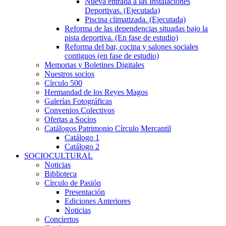
Nueva entrada a las Instalaciones
Deportivas. (Ejecutada)
Piscina climatizada. (Ejecutada)
Reforma de las dependencias situadas bajo la
pista deportiva. (En fase de estudio)
Reforma del bar, cocina y salones sociales
contiguos (en fase de estudio)
Memorias y Boletines Digitales
Nuestros socios
Círculo 500
Hermandad de los Reyes Magos
Galerías Fotográficas
Convenios Colectivos
Ofertas a Socios
Catálogos Patrimonio Círculo Mercantil
Catálogo 1
Catálogo 2
SOCIOCULTURAL
Noticias
Biblioteca
Círculo de Pasión
Presentación
Ediciones Anteriores
Noticias
Conciertos