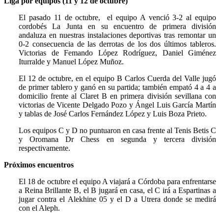
Liga por equipos (11 y 12 de octubre)
El pasado 11 de octubre, el equipo A venció 3-2 al equipo
cordobés La Junta en su encuentro de primera división
andaluza en nuestras instalaciones deportivas tras remontar un
0-2 consecuencia de las derrotas de los dos últimos tableros.
Victorias de Femando López Rodríguez, Daniel Giménez
Iturralde y Manuel López Muñoz.
El 12 de octubre, en el equipo B Carlos Cuerda del Valle jugó
de primer tablero y ganó en su partida; también empató 4 a 4 a
domicilio frente al Claret B en primera división sevillana con
victorias de Vicente Delgado Pozo y Ángel Luis García Martín
y tablas de José Carlos Fernández López y Luis Boza Prieto.
Los equipos C y D no puntuaron en casa frente al Tenis Betis C
y Oromana Dr Chess en segunda y tercera división
respectivamente.
Próximos encuentros
El 18 de octubre el equipo A viajará a Córdoba para enfrentarse
a Reina Brillante B, el B jugará en casa, el C irá a Espartinas a
jugar contra el Alekhine 05 y el D a Utrera donde se medirá
con el Aleph.