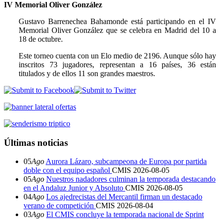
IV Memorial Oliver González
Gustavo Barrenechea Bahamonde está participando en el IV
Memorial Oliver González que se celebra en Madrid del 10 a
18 de octubre.
Este torneo cuenta con un Elo medio de 2196. Aunque sólo hay
inscritos 73 jugadores, representan a 16 países, 36 están
titulados y de ellos 11 son grandes maestros.
Últimas noticias
05
Ago
Aurora Lázaro, subcampeona de Europa por partida
doble con el equipo español
CMIS
2026-08-05
05
Ago
Nuestros nadadores culminan la temporada destacando
en el Andaluz Junior y Absoluto
CMIS
2026-08-05
04
Ago
Los ajedrecistas del Mercantil firman un destacado
verano de competición
CMIS
2026-08-04
03
Ago
El CMIS concluye la temporada nacional de Sprint