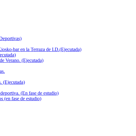
 Deportivas)
iosko-bar en la Terraza de I.D.(Ejecutada)
jecutada)
de Verano. (Ejecutada)
as.
. (Ejecutada)
deportiva. (En fase de estudio)
s (en fase de estudio)