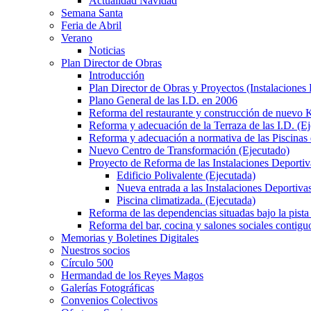
Actualidad Navidad
Semana Santa
Feria de Abril
Verano
Noticias
Plan Director de Obras
Introducción
Plan Director de Obras y Proyectos (Instalaciones
Plano General de las I.D. en 2006
Reforma del restaurante y construcción de nuevo K
Reforma y adecuación de la Terraza de las I.D. (E
Reforma y adecuación a normativa de las Piscinas 
Nuevo Centro de Transformación (Ejecutado)
Proyecto de Reforma de las Instalaciones Deportiv
Edificio Polivalente (Ejecutada)
Nueva entrada a las Instalaciones Deportivas
Piscina climatizada. (Ejecutada)
Reforma de las dependencias situadas bajo la pista 
Reforma del bar, cocina y salones sociales contiguo
Memorias y Boletines Digitales
Nuestros socios
Círculo 500
Hermandad de los Reyes Magos
Galerías Fotográficas
Convenios Colectivos