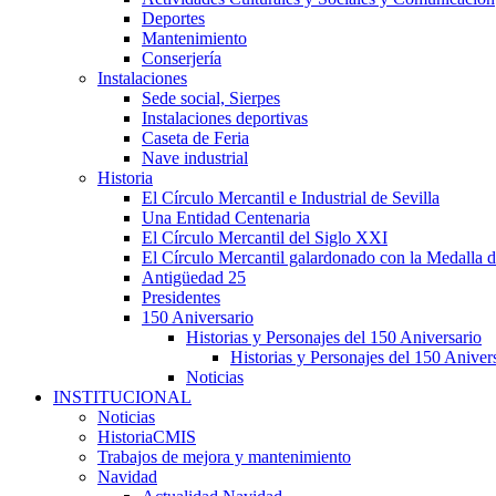
Deportes
Mantenimiento
Conserjería
Instalaciones
Sede social, Sierpes
Instalaciones deportivas
Caseta de Feria
Nave industrial
Historia
El Círculo Mercantil e Industrial de Sevilla
Una Entidad Centenaria
El Círculo Mercantil del Siglo XXI
El Círculo Mercantil galardonado con la Medalla d
Antigüedad 25
Presidentes
150 Aniversario
Historias y Personajes del 150 Aniversario
Historias y Personajes del 150 Aniver
Noticias
INSTITUCIONAL
Noticias
HistoriaCMIS
Trabajos de mejora y mantenimiento
Navidad