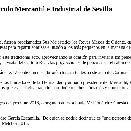
ulo Mercantil e Industrial de Sevilla
e, fueron proclamados Sus Majestades los Reyes Magos de Oriente, que
ivas para repartir sonrisas e ilusión a los más pequeños en la mañana de
ste tradicional acto, aprovechando la ocasión para invitar a los pres
la visita del Cartero Real, las proyecciones de películas en el salón de 
ánchez Vicente quien se dirigió a los asistentes a este acto de Coronaci
 de los fundadores de la Hermandad y antiguo presidente del Mercantil, 
s que esta mágica tradición continúe muchos años más y concentre a 
 del próximo 2016, otorgando antes a Paula Mª Fernández Cuesta una d
ro García Escamilla. De quien se podría decir que es "una persona de a
y Melchor 2015.