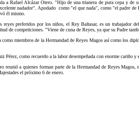
 a Rafael Alcázar Otero. "Hijo de una trianera de pura cepa y de un
 excelente nadador". Apodado como "el que nada", como "el padre de P
evó él mismo.
s reyes preferidos por los niños, el Rey Baltasar, es un trabajador d
itud de competiciones. "Viene de cuna de Reyes, ya que su Padre tambi
nia como miembros de la Hermandad de Reyes Magos así como los dipl
iz Pérez, como recuerdo a la labor desempeñada con enorme cariño y e
ro reunió a quienes forman parte de la Hermandad de Reyes Magos, mi
Majestades el próximo 6 de enero.