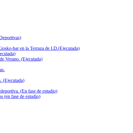
 Deportivas)
iosko-bar en la Terraza de I.D.(Ejecutada)
jecutada)
de Verano. (Ejecutada)
as.
. (Ejecutada)
deportiva. (En fase de estudio)
s (en fase de estudio)