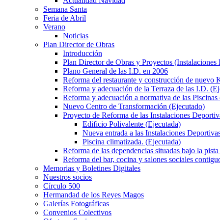
Actualidad Navidad
Semana Santa
Feria de Abril
Verano
Noticias
Plan Director de Obras
Introducción
Plan Director de Obras y Proyectos (Instalaciones
Plano General de las I.D. en 2006
Reforma del restaurante y construcción de nuevo K
Reforma y adecuación de la Terraza de las I.D. (E
Reforma y adecuación a normativa de las Piscinas 
Nuevo Centro de Transformación (Ejecutado)
Proyecto de Reforma de las Instalaciones Deportiv
Edificio Polivalente (Ejecutada)
Nueva entrada a las Instalaciones Deportivas
Piscina climatizada. (Ejecutada)
Reforma de las dependencias situadas bajo la pista 
Reforma del bar, cocina y salones sociales contiguo
Memorias y Boletines Digitales
Nuestros socios
Círculo 500
Hermandad de los Reyes Magos
Galerías Fotográficas
Convenios Colectivos