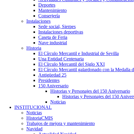
Deportes
Mantenimiento
Conserjería
Instalaciones
Sede social, Sierpes
Instalaciones deportivas
Caseta de Feria
Nave industrial
Historia
El Círculo Mercantil e Industrial de Sevilla
Una Entidad Centenaria
El Círculo Mercantil del Siglo XXI
El Círculo Mercantil galardonado con la Medalla d
Antigüedad 25
Presidentes
150 Aniversario
Historias y Personajes del 150 Aniversario
Historias y Personajes del 150 Aniver
Noticias
INSTITUCIONAL
Noticias
HistoriaCMIS
Trabajos de mejora y mantenimiento
Navidad