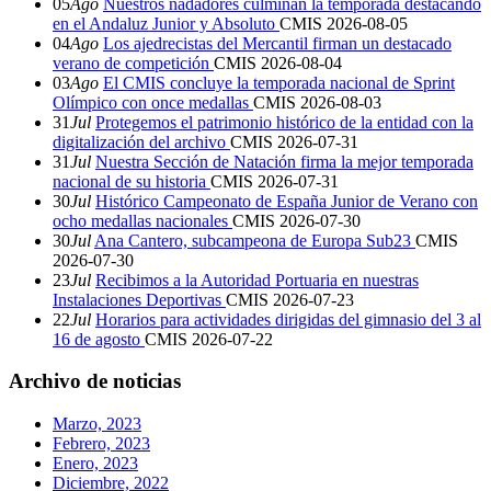
05
Ago
Nuestros nadadores culminan la temporada destacando
en el Andaluz Junior y Absoluto
CMIS
2026-08-05
04
Ago
Los ajedrecistas del Mercantil firman un destacado
verano de competición
CMIS
2026-08-04
03
Ago
El CMIS concluye la temporada nacional de Sprint
Olímpico con once medallas
CMIS
2026-08-03
31
Jul
Protegemos el patrimonio histórico de la entidad con la
digitalización del archivo
CMIS
2026-07-31
31
Jul
Nuestra Sección de Natación firma la mejor temporada
nacional de su historia
CMIS
2026-07-31
30
Jul
Histórico Campeonato de España Junior de Verano con
ocho medallas nacionales
CMIS
2026-07-30
30
Jul
Ana Cantero, subcampeona de Europa Sub23
CMIS
2026-07-30
23
Jul
Recibimos a la Autoridad Portuaria en nuestras
Instalaciones Deportivas
CMIS
2026-07-23
22
Jul
Horarios para actividades dirigidas del gimnasio del 3 al
16 de agosto
CMIS
2026-07-22
Archivo de noticias
Marzo, 2023
Febrero, 2023
Enero, 2023
Diciembre, 2022