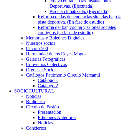
Nueva entrada a las Instalaciones
Deportivas. (Ejecutada)
Piscina climatizada. (Ejecutada)
Reforma de las dependencias situadas bajo la
pista deportiva. (En fase de estudio)
Reforma del bar, cocina y salones sociales
contiguos (en fase de estudio)
Memorias y Boletines Digitales
Nuestros socios
Círculo 500
Hermandad de los Reyes Magos
Galerías Fotográficas
Convenios Colectivos
Ofertas a Socios
Catálogos Patrimonio Círculo Mercantil
Catálogo 1
Catálogo 2
SOCIOCULTURAL
Noticias
Biblioteca
Círculo de Pasión
Presentación
Ediciones Anteriores
Noticias
Conciertos