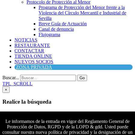
Protocolo de Protección al Menor
Programa de Protección del Menor frente a la
Violencia del Círculo Mercantil e Industrial de
Sevilla
Breve Guía de Actuación
Canal de denuncia
Flujograma
NOTICIAS
RESTAURANTE
CONTACTAR
TIENDA ONLINE
NUEVOS SOCIOS
ZONA PRIVADA
Buscar...
Go
TPL_SCROLL
×
Realice la búsqueda
Buscar
Buscar
Le informamos de la entrada en vigor del Reglamento General de
Protección de Datos, RGPD y de la LOPD & gdd. Usted puede
Síguenos en Facebook
consultar nuestra nueva política de privacidad y la designación de un