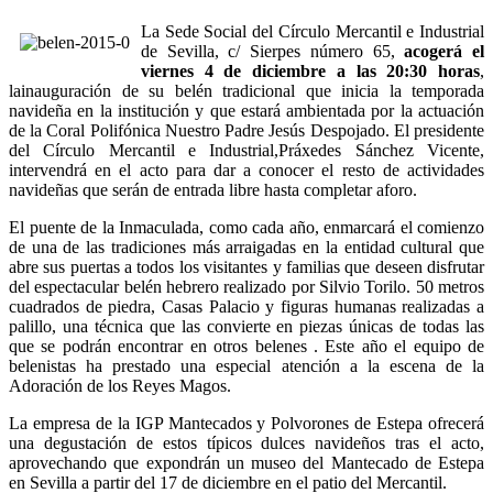
La Sede Social del Círculo Mercantil e Industrial
de Sevilla, c/ Sierpes número 65,
acogerá el
viernes 4 de diciembre a las 20:30 horas
,
lainauguración de su belén tradicional que inicia la temporada
navideña en la institución y que estará ambientada por la actuación
de la Coral Polifónica Nuestro Padre Jesús Despojado. El presidente
del Círculo Mercantil e Industrial,Práxedes Sánchez Vicente,
intervendrá en el acto para dar a conocer el resto de actividades
navideñas que serán de entrada libre hasta completar aforo.
El puente de la Inmaculada, como cada año, enmarcará el comienzo
de una de las tradiciones más arraigadas en la entidad cultural que
abre sus puertas a todos los visitantes y familias que deseen disfrutar
del espectacular belén hebrero realizado por Silvio Torilo. 50 metros
cuadrados de piedra, Casas Palacio y figuras humanas realizadas a
palillo, una técnica que las convierte en piezas únicas de todas las
que se podrán encontrar en otros belenes . Este año el equipo de
belenistas ha prestado una especial atención a la escena de la
Adoración de los Reyes Magos.
La empresa de la IGP Mantecados y Polvorones de Estepa ofrecerá
una degustación de estos típicos dulces navideños tras el acto,
aprovechando que expondrán un museo del Mantecado de Estepa
en Sevilla a partir del 17 de diciembre en el patio del Mercantil.