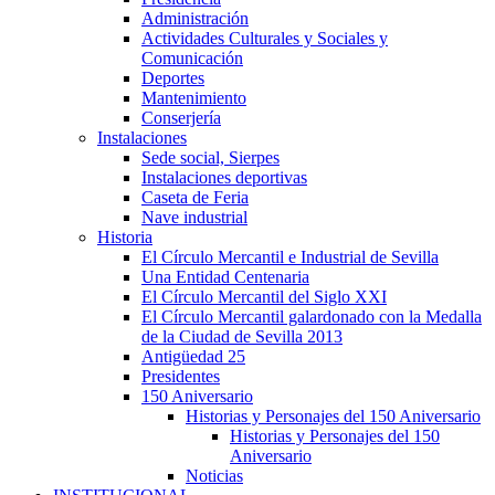
Administración
Actividades Culturales y Sociales y
Comunicación
Deportes
Mantenimiento
Conserjería
Instalaciones
Sede social, Sierpes
Instalaciones deportivas
Caseta de Feria
Nave industrial
Historia
El Círculo Mercantil e Industrial de Sevilla
Una Entidad Centenaria
El Círculo Mercantil del Siglo XXI
El Círculo Mercantil galardonado con la Medalla
de la Ciudad de Sevilla 2013
Antigüedad 25
Presidentes
150 Aniversario
Historias y Personajes del 150 Aniversario
Historias y Personajes del 150
Aniversario
Noticias