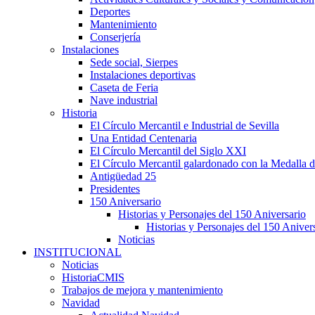
Deportes
Mantenimiento
Conserjería
Instalaciones
Sede social, Sierpes
Instalaciones deportivas
Caseta de Feria
Nave industrial
Historia
El Círculo Mercantil e Industrial de Sevilla
Una Entidad Centenaria
El Círculo Mercantil del Siglo XXI
El Círculo Mercantil galardonado con la Medalla d
Antigüedad 25
Presidentes
150 Aniversario
Historias y Personajes del 150 Aniversario
Historias y Personajes del 150 Aniver
Noticias
INSTITUCIONAL
Noticias
HistoriaCMIS
Trabajos de mejora y mantenimiento
Navidad