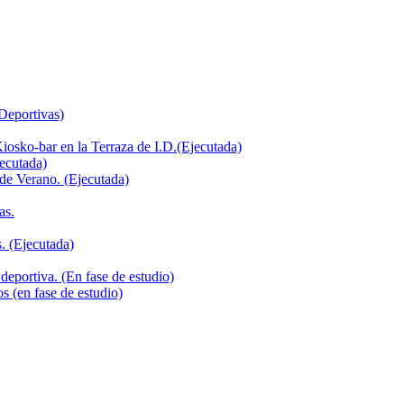
 Deportivas)
iosko-bar en la Terraza de I.D.(Ejecutada)
jecutada)
de Verano. (Ejecutada)
as.
. (Ejecutada)
deportiva. (En fase de estudio)
s (en fase de estudio)