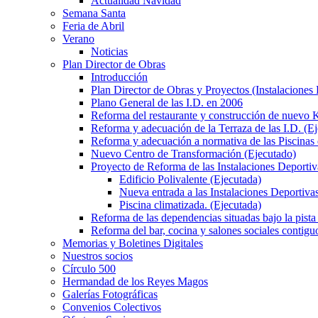
Actualidad Navidad
Semana Santa
Feria de Abril
Verano
Noticias
Plan Director de Obras
Introducción
Plan Director de Obras y Proyectos (Instalaciones
Plano General de las I.D. en 2006
Reforma del restaurante y construcción de nuevo K
Reforma y adecuación de la Terraza de las I.D. (E
Reforma y adecuación a normativa de las Piscinas 
Nuevo Centro de Transformación (Ejecutado)
Proyecto de Reforma de las Instalaciones Deportiv
Edificio Polivalente (Ejecutada)
Nueva entrada a las Instalaciones Deportivas
Piscina climatizada. (Ejecutada)
Reforma de las dependencias situadas bajo la pista 
Reforma del bar, cocina y salones sociales contiguo
Memorias y Boletines Digitales
Nuestros socios
Círculo 500
Hermandad de los Reyes Magos
Galerías Fotográficas
Convenios Colectivos