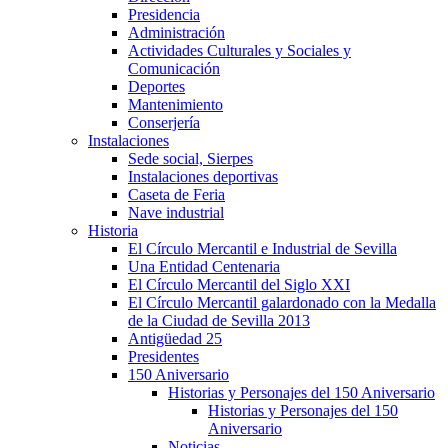
Presidencia
Administración
Actividades Culturales y Sociales y
Comunicación
Deportes
Mantenimiento
Conserjería
Instalaciones
Sede social, Sierpes
Instalaciones deportivas
Caseta de Feria
Nave industrial
Historia
El Círculo Mercantil e Industrial de Sevilla
Una Entidad Centenaria
El Círculo Mercantil del Siglo XXI
El Círculo Mercantil galardonado con la Medalla
de la Ciudad de Sevilla 2013
Antigüedad 25
Presidentes
150 Aniversario
Historias y Personajes del 150 Aniversario
Historias y Personajes del 150
Aniversario
Noticias