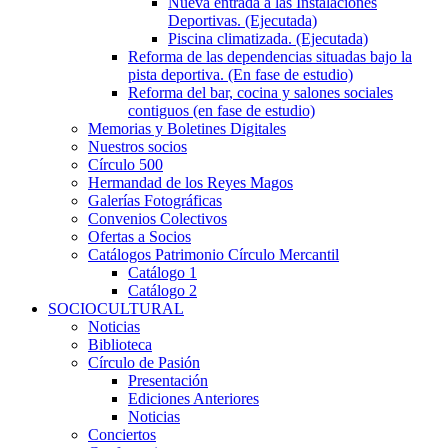
Nueva entrada a las Instalaciones
Deportivas. (Ejecutada)
Piscina climatizada. (Ejecutada)
Reforma de las dependencias situadas bajo la
pista deportiva. (En fase de estudio)
Reforma del bar, cocina y salones sociales
contiguos (en fase de estudio)
Memorias y Boletines Digitales
Nuestros socios
Círculo 500
Hermandad de los Reyes Magos
Galerías Fotográficas
Convenios Colectivos
Ofertas a Socios
Catálogos Patrimonio Círculo Mercantil
Catálogo 1
Catálogo 2
SOCIOCULTURAL
Noticias
Biblioteca
Círculo de Pasión
Presentación
Ediciones Anteriores
Noticias
Conciertos