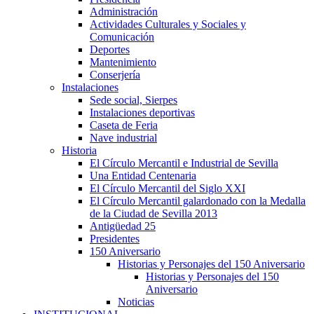
Administración
Actividades Culturales y Sociales y
Comunicación
Deportes
Mantenimiento
Conserjería
Instalaciones
Sede social, Sierpes
Instalaciones deportivas
Caseta de Feria
Nave industrial
Historia
El Círculo Mercantil e Industrial de Sevilla
Una Entidad Centenaria
El Círculo Mercantil del Siglo XXI
El Círculo Mercantil galardonado con la Medalla
de la Ciudad de Sevilla 2013
Antigüedad 25
Presidentes
150 Aniversario
Historias y Personajes del 150 Aniversario
Historias y Personajes del 150
Aniversario
Noticias