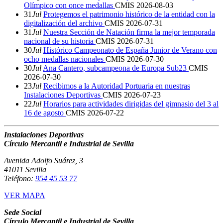
Olímpico con once medallas
CMIS
2026-08-03
31
Jul
Protegemos el patrimonio histórico de la entidad con la
digitalización del archivo
CMIS
2026-07-31
31
Jul
Nuestra Sección de Natación firma la mejor temporada
nacional de su historia
CMIS
2026-07-31
30
Jul
Histórico Campeonato de España Junior de Verano con
ocho medallas nacionales
CMIS
2026-07-30
30
Jul
Ana Cantero, subcampeona de Europa Sub23
CMIS
2026-07-30
23
Jul
Recibimos a la Autoridad Portuaria en nuestras
Instalaciones Deportivas
CMIS
2026-07-23
22
Jul
Horarios para actividades dirigidas del gimnasio del 3 al
16 de agosto
CMIS
2026-07-22
Instalaciones Deportivas
Círculo Mercantil e Industrial de Sevilla
Avenida Adolfo Suárez, 3
41011 Sevilla
Teléfono:
954 45 53 77
VER MAPA
Sede Social
Círculo Mercantil e Industrial de Sevilla