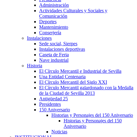
Administración
Actividades Culturales y Sociales y
Comunicación
Deportes
Mantenimiento
Conserjería
Instalaciones
Sede social, Sierpes
Instalaciones deportivas
Caseta de Feria
Nave industrial
Historia
El Círculo Mercantil e Industrial de Sevilla
Una Entidad Centenaria
El Círculo Mercantil del Siglo XXI
El Círculo Mercantil galardonado con la Medalla
de la Ciudad de Sevilla 2013
Antigüedad 25
Presidentes
150 Aniversario
Historias y Personajes del 150 Aniversario
Historias y Personajes del 150
Aniversario
Noticias