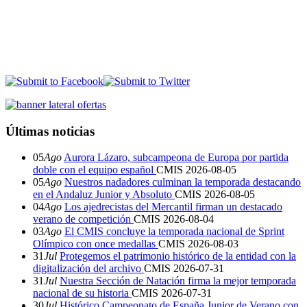
Últimas noticias
05
Ago
Aurora Lázaro, subcampeona de Europa por partida
doble con el equipo español
CMIS
2026-08-05
05
Ago
Nuestros nadadores culminan la temporada destacando
en el Andaluz Junior y Absoluto
CMIS
2026-08-05
04
Ago
Los ajedrecistas del Mercantil firman un destacado
verano de competición
CMIS
2026-08-04
03
Ago
El CMIS concluye la temporada nacional de Sprint
Olímpico con once medallas
CMIS
2026-08-03
31
Jul
Protegemos el patrimonio histórico de la entidad con la
digitalización del archivo
CMIS
2026-07-31
31
Jul
Nuestra Sección de Natación firma la mejor temporada
nacional de su historia
CMIS
2026-07-31
30
Jul
Histórico Campeonato de España Junior de Verano con