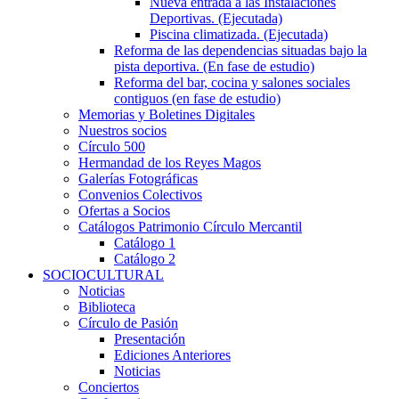
Nueva entrada a las Instalaciones
Deportivas. (Ejecutada)
Piscina climatizada. (Ejecutada)
Reforma de las dependencias situadas bajo la
pista deportiva. (En fase de estudio)
Reforma del bar, cocina y salones sociales
contiguos (en fase de estudio)
Memorias y Boletines Digitales
Nuestros socios
Círculo 500
Hermandad de los Reyes Magos
Galerías Fotográficas
Convenios Colectivos
Ofertas a Socios
Catálogos Patrimonio Círculo Mercantil
Catálogo 1
Catálogo 2
SOCIOCULTURAL
Noticias
Biblioteca
Círculo de Pasión
Presentación
Ediciones Anteriores
Noticias
Conciertos