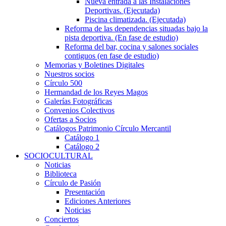
Nueva entrada a las Instalaciones
Deportivas. (Ejecutada)
Piscina climatizada. (Ejecutada)
Reforma de las dependencias situadas bajo la
pista deportiva. (En fase de estudio)
Reforma del bar, cocina y salones sociales
contiguos (en fase de estudio)
Memorias y Boletines Digitales
Nuestros socios
Círculo 500
Hermandad de los Reyes Magos
Galerías Fotográficas
Convenios Colectivos
Ofertas a Socios
Catálogos Patrimonio Círculo Mercantil
Catálogo 1
Catálogo 2
SOCIOCULTURAL
Noticias
Biblioteca
Círculo de Pasión
Presentación
Ediciones Anteriores
Noticias
Conciertos