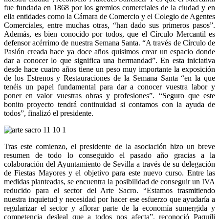
fue fundada en 1868 por los gremios comerciales de la ciudad y en
ella entidades como la Cámara de Comercio y el Colegio de Agentes
Comerciales, entre muchas otras, “han dado sus primeros pasos”.
Además, es bien conocido por todos, que el Círculo Mercantil es
defensor acérrimo de nuestra Semana Santa. “A través de Círculo de
Pasión creada hace ya doce años quisimos crear un espacio donde
dar a conocer lo que significa una hermandad”. En esta iniciativa
desde hace cuatro años tiene un peso muy importante la exposición
de los Estrenos y Restauraciones de la Semana Santa “en la que
tenéis un papel fundamental para dar a conocer vuestra labor y
poner en valor vuestras obras y profesiones”. “Seguro que este
bonito proyecto tendrá continuidad si contamos con la ayuda de
todos”, finalizó el presidente.
Tras este comienzo, el presidente de la asociación hizo un breve
resumen de todo lo conseguido el pasado año gracias a la
colaboración del Ayuntamiento de Sevilla a través de su delegación
de Fiestas Mayores y el objetivo para este nuevo curso. Entre las
medidas planteadas, se encuentra la posibilidad de conseguir un IVA
reducido para el sector del Arte Sacro. “Estamos trasmitiendo
nuestra inquietud y necesidad por hacer ese esfuerzo que ayudaría a
regularizar el sector y aflorar parte de la economía sumergida y
competencia desleal que a todos nos afecta”, reconoció Paquili