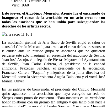
Creado: 11 Octubre 2019
Visto: 1660
Este jueves, el Arzobispo Monseñor Asenjo fue el encargado de
inaugurar el curso de la asociación en un acto cercano con
todos los asociados que se han unido para salvaguardar los
derechos de los artistas sacros.
La asociación gremial de Arte Sacro de Sevilla eligió el salón de
actos del Círculo Mercantil para arrancar el curso de los artesanos en
la ciudad ante un nutrido grupo de asociados que no quisieron
perderse este acto inaugural, en presencia del arzobispo de Sevilla,
Juan José Asenjo, el delegado de Fiestas Mayores del Ayuntamiento
de Sevilla, Juan Carlos Cabrera, el presidente de la entidad
anfitriona, Práxedes Sánchez, el presidente de la asociación,
Francisco Carrera “Paquili” y miembros de la junta directiva del
Mercantil como la vicepresidenta Ángela Balbuena y el vocal José
Manuel Oliver.
En las palabras de bienvenida, el presidente del Círculo Mercantil
quiso agradecer a la asociación que haya escogido su sede de
Sierpes como punto de encuentro. “Para nosotros es un verdadero
honor colaborar con un gremio tan antiguo y que tanto bien hace a
nuestra ciudad”, reconoció Práxedes Sánchez. Y es que el Mercantil