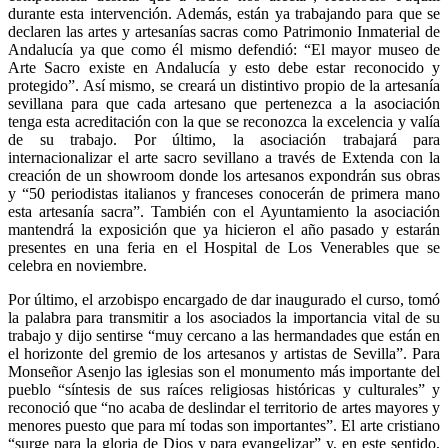
durante esta intervención. Además, están ya trabajando para que se
declaren las artes y artesanías sacras como Patrimonio Inmaterial de
Andalucía ya que como él mismo defendió: “El mayor museo de
Arte Sacro existe en Andalucía y esto debe estar reconocido y
protegido”. Así mismo, se creará un distintivo propio de la artesanía
sevillana para que cada artesano que pertenezca a la asociación
tenga esta acreditación con la que se reconozca la excelencia y valía
de su trabajo. Por último, la asociación trabajará para
internacionalizar el arte sacro sevillano a través de Extenda con la
creación de un showroom donde los artesanos expondrán sus obras
y “50 periodistas italianos y franceses conocerán de primera mano
esta artesanía sacra”. También con el Ayuntamiento la asociación
mantendrá la exposición que ya hicieron el año pasado y estarán
presentes en una feria en el Hospital de Los Venerables que se
celebra en noviembre.
Por último, el arzobispo encargado de dar inaugurado el curso, tomó
la palabra para transmitir a los asociados la importancia vital de su
trabajo y dijo sentirse “muy cercano a las hermandades que están en
el horizonte del gremio de los artesanos y artistas de Sevilla”. Para
Monseñor Asenjo las iglesias son el monumento más importante del
pueblo “síntesis de sus raíces religiosas históricas y culturales” y
reconoció que “no acaba de deslindar el territorio de artes mayores y
menores puesto que para mí todas son importantes”. El arte cristiano
“surge para la gloria de Dios y para evangelizar” y, en este sentido,