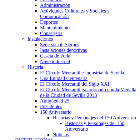
Administración
Actividades Culturales y Sociales y
Comunicación
Deportes
Mantenimiento
Conserjería
Instalaciones
Sede social, Sierpes
Instalaciones deportivas
Caseta de Feria
Nave industrial
Historia
El Círculo Mercantil e Industrial de Sevilla
Una Entidad Centenaria
El Círculo Mercantil del Siglo XXI
El Círculo Mercantil galardonado con la Medalla
de la Ciudad de Sevilla 2013
Antigüedad 25
Presidentes
150 Aniversario
Historias y Personajes del 150 Aniversario
Historias y Personajes del 150
Aniversario
Noticias