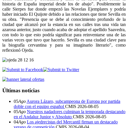
historia de España imperial desde los de abajo". Posiblemente la
calle Sierpes fue donde empezó las Novelas Ejemplares y podría
haber iniciado El Quijote debido a las relaciones que tiene Sevilla en
su obra. "Presencia que se debe al conocimiento profundo de la
ciudad que alcanzó por la estancia en sus calles tras una vida tan
azarosa anterior, justo cuando acaba de adoptar el apellido Saavedra,
con todo lo que esto podría significar para reinventarse una de las
varias veces que tuvo que hacerlo. Sevilla es una ciudad clave para
la biografía cervantina y para su imaginario literario", como
reflexionó Ojeda.
Últimas noticias
05
Ago
Aurora Lázaro, subcampeona de Europa por partida
doble con el equipo español
CMIS
2026-08-05
05
Ago
Nuestros nadadores culminan la temporada destacando
en el Andaluz Junior y Absoluto
CMIS
2026-08-05
04
Ago
Los ajedrecistas del Mercantil firman un destacado
verano de competición
CMIS
2026-08-04