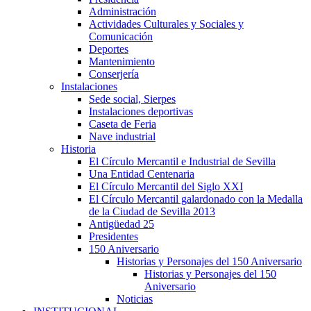
Administración
Actividades Culturales y Sociales y
Comunicación
Deportes
Mantenimiento
Conserjería
Instalaciones
Sede social, Sierpes
Instalaciones deportivas
Caseta de Feria
Nave industrial
Historia
El Círculo Mercantil e Industrial de Sevilla
Una Entidad Centenaria
El Círculo Mercantil del Siglo XXI
El Círculo Mercantil galardonado con la Medalla
de la Ciudad de Sevilla 2013
Antigüedad 25
Presidentes
150 Aniversario
Historias y Personajes del 150 Aniversario
Historias y Personajes del 150
Aniversario
Noticias