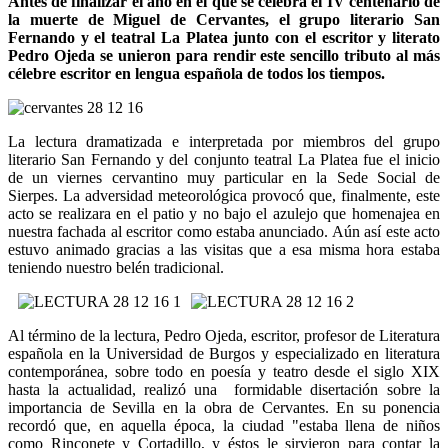
Antes de finalizar el año en el que se celebra el IV centenario de
la muerte de Miguel de Cervantes, el grupo literario San
Fernando y el teatral La Platea junto con el escritor y literato
Pedro Ojeda se unieron para rendir este sencillo tributo al más
célebre escritor en lengua española de todos los tiempos.
La lectura dramatizada e interpretada por miembros del grupo
literario San Fernando y del conjunto teatral La Platea fue el inicio
de un viernes cervantino muy particular en la Sede Social de
Sierpes. La adversidad meteorológica provocó que, finalmente, este
acto se realizara en el patio y no bajo el azulejo que homenajea en
nuestra fachada al escritor como estaba anunciado. Aún así este acto
estuvo animado gracias a las visitas que a esa misma hora estaba
teniendo nuestro belén tradicional.
Al término de la lectura, Pedro Ojeda, escritor, profesor de Literatura
española en la Universidad de Burgos y especializado en literatura
contemporánea, sobre todo en poesía y teatro desde el siglo XIX
hasta la actualidad, realizó una formidable disertación sobre la
importancia de Sevilla en la obra de Cervantes. En su ponencia
recordó que, en aquella época, la ciudad "estaba llena de niños
como Rinconete y ‪Cortadillo, y éstos le sirvieron para contar la