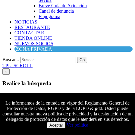
Sevilla
Breve Guía de Actuación
Canal de denuncia
Flujograma
NOTICIAS
RESTAURANTE
CONTACTAR
TIENDA ONLINE
NUEVOS SOCIOS
ZONA PRIVADA
Buscar...
Go
TPL_SCROLL
×
Realice la búsqueda
Buscar
Buscar
Le informamos de la entrada en vigor del Reglamento General de
Protección de Datos, RGPD y de la LOPD & gdd. Usted puede
Síguenos en Facebook
consultar nuestra nueva política de privacidad y la designación de un
Síguenos en Twitter
delegado de protección de datos que le atenderá en sus derechos.
Colaboradores principales
Síguenos en YouTube
Ver política
Aceptar
Síguenos en instagram