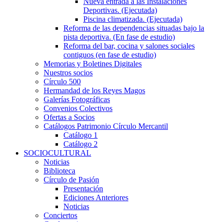
Nueva entrada a las Instalaciones
Deportivas. (Ejecutada)
Piscina climatizada. (Ejecutada)
Reforma de las dependencias situadas bajo la
pista deportiva. (En fase de estudio)
Reforma del bar, cocina y salones sociales
contiguos (en fase de estudio)
Memorias y Boletines Digitales
Nuestros socios
Círculo 500
Hermandad de los Reyes Magos
Galerías Fotográficas
Convenios Colectivos
Ofertas a Socios
Catálogos Patrimonio Círculo Mercantil
Catálogo 1
Catálogo 2
SOCIOCULTURAL
Noticias
Biblioteca
Círculo de Pasión
Presentación
Ediciones Anteriores
Noticias
Conciertos