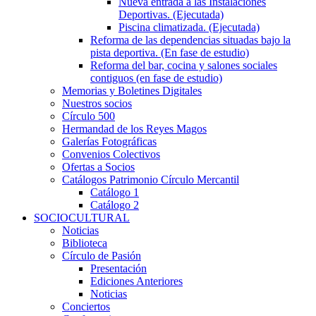
Nueva entrada a las Instalaciones
Deportivas. (Ejecutada)
Piscina climatizada. (Ejecutada)
Reforma de las dependencias situadas bajo la
pista deportiva. (En fase de estudio)
Reforma del bar, cocina y salones sociales
contiguos (en fase de estudio)
Memorias y Boletines Digitales
Nuestros socios
Círculo 500
Hermandad de los Reyes Magos
Galerías Fotográficas
Convenios Colectivos
Ofertas a Socios
Catálogos Patrimonio Círculo Mercantil
Catálogo 1
Catálogo 2
SOCIOCULTURAL
Noticias
Biblioteca
Círculo de Pasión
Presentación
Ediciones Anteriores
Noticias
Conciertos