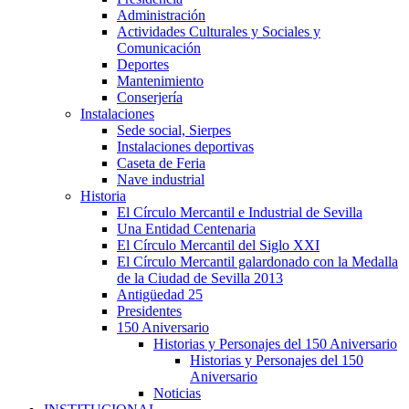
Administración
Actividades Culturales y Sociales y
Comunicación
Deportes
Mantenimiento
Conserjería
Instalaciones
Sede social, Sierpes
Instalaciones deportivas
Caseta de Feria
Nave industrial
Historia
El Círculo Mercantil e Industrial de Sevilla
Una Entidad Centenaria
El Círculo Mercantil del Siglo XXI
El Círculo Mercantil galardonado con la Medalla
de la Ciudad de Sevilla 2013
Antigüedad 25
Presidentes
150 Aniversario
Historias y Personajes del 150 Aniversario
Historias y Personajes del 150
Aniversario
Noticias