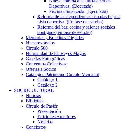
Nueva entrada a las Instalaciones
Deportivas. (Ejecutada)
Piscina climatizada. (Ejecutada)
Reforma de las dependencias situadas bajo la
pista deportiva. (En fase de estudio)
Reforma del bar, cocina y salones sociales
contiguos (en fase de estudio)
Memorias y Boletines Digitales
Nuestros socios
Círculo 500
Hermandad de los Reyes Magos
Galerías Fotográficas
Convenios Colectivos
Ofertas a Socios
Catálogos Patrimonio Círculo Mercantil
Catálogo 1
Catálogo 2
SOCIOCULTURAL
Noticias
Biblioteca
Círculo de Pasión
Presentación
Ediciones Anteriores
Noticias
Conciertos