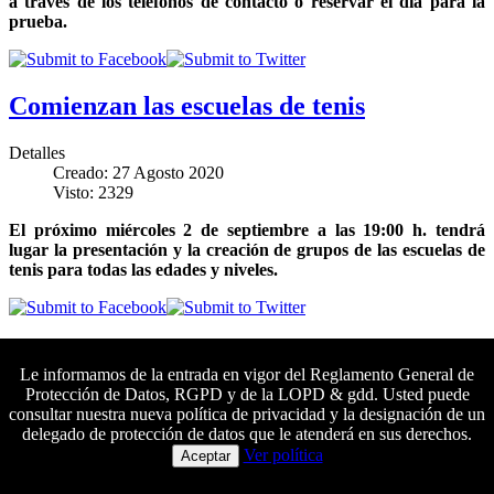
a través de los teléfonos de contacto o reservar el día para la
prueba.
Comienzan las escuelas de tenis
Detalles
Creado: 27 Agosto 2020
Visto: 2329
El próximo miércoles 2 de septiembre a las 19:00 h. tendrá
lugar la presentación y la creación de grupos de las escuelas de
tenis para todas las edades y niveles.
¡Muévete y únete al reto!
Le informamos de la entrada en vigor del Reglamento General de
Protección de Datos, RGPD y de la LOPD & gdd. Usted puede
Detalles
consultar nuestra nueva política de privacidad y la designación de un
Creado: 27 Agosto 2020
delegado de protección de datos que le atenderá en sus derechos.
Visto: 1550
Colaboradores principales
Ver política
Aceptar
Comienza el mes poniéndote en forma con este reto que