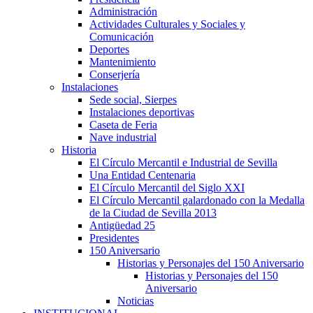
Administración
Actividades Culturales y Sociales y
Comunicación
Deportes
Mantenimiento
Conserjería
Instalaciones
Sede social, Sierpes
Instalaciones deportivas
Caseta de Feria
Nave industrial
Historia
El Círculo Mercantil e Industrial de Sevilla
Una Entidad Centenaria
El Círculo Mercantil del Siglo XXI
El Círculo Mercantil galardonado con la Medalla
de la Ciudad de Sevilla 2013
Antigüedad 25
Presidentes
150 Aniversario
Historias y Personajes del 150 Aniversario
Historias y Personajes del 150
Aniversario
Noticias