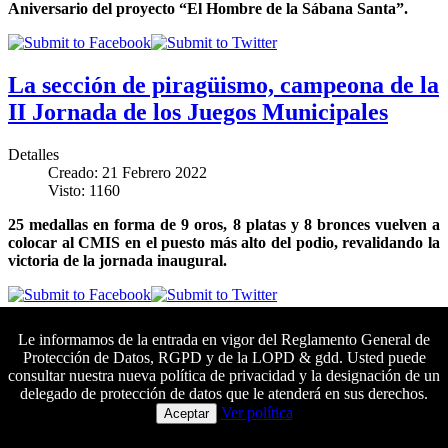
Aniversario del proyecto “El Hombre de la Sábana Santa”.
La sección de piragüismo, campeona de la
II Jornada de los Juegos Municipales
Detalles
Creado: 21 Febrero 2022
Visto: 1160
25 medallas en forma de 9 oros, 8 platas y 8 bronces vuelven a
colocar al CMIS en el puesto más alto del podio, revalidando la
victoria de la jornada inaugural.
Inaugurada la exposición «El Hombre de
Le informamos de la entrada en vigor del Reglamento General de
Protección de Datos, RGPD y de la LOPD & gdd. Usted puede
la Sábana Santa»
consultar nuestra nueva política de privacidad y la designación de un
delegado de protección de datos que le atenderá en sus derechos.
Colaboradores principales
Detalles
Ver política
Aceptar
Creado: 18 Febrero 2022
Visto: 2914