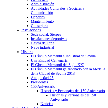
Administración
Actividades Culturales y Sociales y
Comunicación
Deportes
Mantenimiento
Conserjería
Instalaciones
Sede social, Sierpes
Instalaciones deportivas
Caseta de Feria
Nave industrial
Historia
El Círculo Mercantil e Industrial de Sevilla
Una Entidad Centenaria
El Círculo Mercantil del Siglo XXI
El Círculo Mercantil galardonado con la Medalla
de la Ciudad de Sevilla 2013
Antigüedad 25
Presidentes
150 Aniversario
Historias y Personajes del 150 Aniversario
Historias y Personajes del 150
Aniversario
Noticias