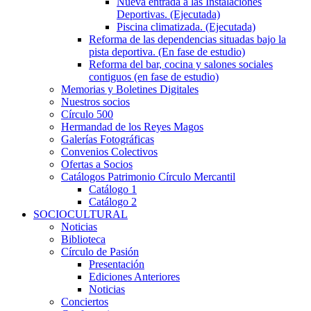
Nueva entrada a las Instalaciones
Deportivas. (Ejecutada)
Piscina climatizada. (Ejecutada)
Reforma de las dependencias situadas bajo la
pista deportiva. (En fase de estudio)
Reforma del bar, cocina y salones sociales
contiguos (en fase de estudio)
Memorias y Boletines Digitales
Nuestros socios
Círculo 500
Hermandad de los Reyes Magos
Galerías Fotográficas
Convenios Colectivos
Ofertas a Socios
Catálogos Patrimonio Círculo Mercantil
Catálogo 1
Catálogo 2
SOCIOCULTURAL
Noticias
Biblioteca
Círculo de Pasión
Presentación
Ediciones Anteriores
Noticias
Conciertos