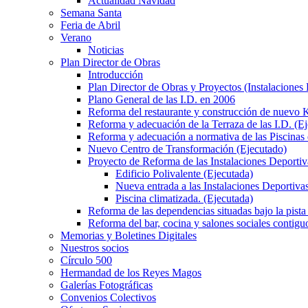
Actualidad Navidad
Semana Santa
Feria de Abril
Verano
Noticias
Plan Director de Obras
Introducción
Plan Director de Obras y Proyectos (Instalaciones
Plano General de las I.D. en 2006
Reforma del restaurante y construcción de nuevo K
Reforma y adecuación de la Terraza de las I.D. (E
Reforma y adecuación a normativa de las Piscinas 
Nuevo Centro de Transformación (Ejecutado)
Proyecto de Reforma de las Instalaciones Deportiv
Edificio Polivalente (Ejecutada)
Nueva entrada a las Instalaciones Deportivas
Piscina climatizada. (Ejecutada)
Reforma de las dependencias situadas bajo la pista 
Reforma del bar, cocina y salones sociales contiguo
Memorias y Boletines Digitales
Nuestros socios
Círculo 500
Hermandad de los Reyes Magos
Galerías Fotográficas
Convenios Colectivos