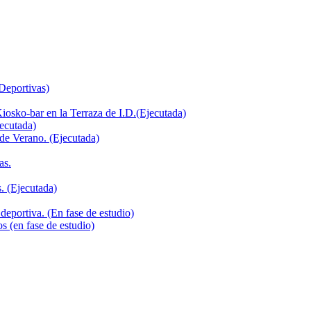
 Deportivas)
iosko-bar en la Terraza de I.D.(Ejecutada)
jecutada)
de Verano. (Ejecutada)
as.
. (Ejecutada)
deportiva. (En fase de estudio)
s (en fase de estudio)