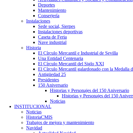
Deportes
Mantenimiento
Conserjería
Instalaciones
Sede social, Sierpes
Instalaciones deportivas
Caseta de Feria
Nave industrial
Historia
El Círculo Mercantil e Industrial de Sevilla
Una Entidad Centenaria
El Círculo Mercantil del Siglo XXI
El Círculo Mercantil galardonado con la Medalla d
Antigüedad 25
Presidentes
150 Aniversario
Historias y Personajes del 150 Aniversario
Historias y Personajes del 150 Aniver
Noticias
INSTITUCIONAL
Noticias
HistoriaCMIS
Trabajos de mejora y mantenimiento
Navidad