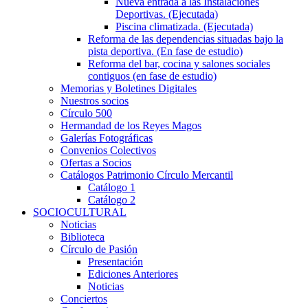
Nueva entrada a las Instalaciones
Deportivas. (Ejecutada)
Piscina climatizada. (Ejecutada)
Reforma de las dependencias situadas bajo la
pista deportiva. (En fase de estudio)
Reforma del bar, cocina y salones sociales
contiguos (en fase de estudio)
Memorias y Boletines Digitales
Nuestros socios
Círculo 500
Hermandad de los Reyes Magos
Galerías Fotográficas
Convenios Colectivos
Ofertas a Socios
Catálogos Patrimonio Círculo Mercantil
Catálogo 1
Catálogo 2
SOCIOCULTURAL
Noticias
Biblioteca
Círculo de Pasión
Presentación
Ediciones Anteriores
Noticias
Conciertos