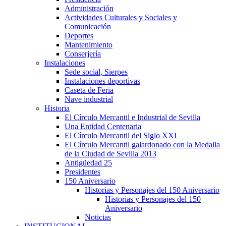
Administración
Actividades Culturales y Sociales y
Comunicación
Deportes
Mantenimiento
Conserjería
Instalaciones
Sede social, Sierpes
Instalaciones deportivas
Caseta de Feria
Nave industrial
Historia
El Círculo Mercantil e Industrial de Sevilla
Una Entidad Centenaria
El Círculo Mercantil del Siglo XXI
El Círculo Mercantil galardonado con la Medalla
de la Ciudad de Sevilla 2013
Antigüedad 25
Presidentes
150 Aniversario
Historias y Personajes del 150 Aniversario
Historias y Personajes del 150
Aniversario
Noticias