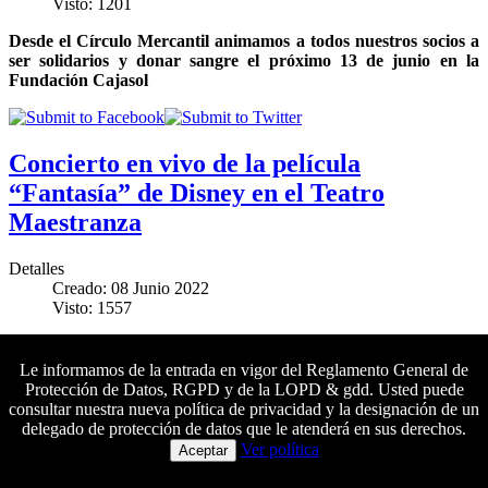
Visto: 1201
Desde el Círculo Mercantil animamos a todos nuestros socios a
ser solidarios y donar sangre el próximo 13 de junio en la
Fundación Cajasol
Concierto en vivo de la película
“Fantasía” de Disney en el Teatro
Maestranza
Detalles
Creado: 08 Junio 2022
Visto: 1557
Los socios del Mercantil tendrán un 15 % de descuento en sus
entradas para este concierto de la Real Orquesta Sinfónica de
Le informamos de la entrada en vigor del Reglamento General de
Sevilla que tendrá lugar el próximo fin de semana
Protección de Datos, RGPD y de la LOPD & gdd. Usted puede
consultar nuestra nueva política de privacidad y la designación de un
delegado de protección de datos que le atenderá en sus derechos.
Colaboradores principales
Ver política
Aceptar
‘Una vida a todo color’ y el arte de vivir