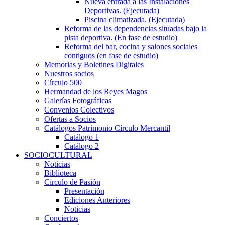
Nueva entrada a las Instalaciones
Deportivas. (Ejecutada)
Piscina climatizada. (Ejecutada)
Reforma de las dependencias situadas bajo la
pista deportiva. (En fase de estudio)
Reforma del bar, cocina y salones sociales
contiguos (en fase de estudio)
Memorias y Boletines Digitales
Nuestros socios
Círculo 500
Hermandad de los Reyes Magos
Galerías Fotográficas
Convenios Colectivos
Ofertas a Socios
Catálogos Patrimonio Círculo Mercantil
Catálogo 1
Catálogo 2
SOCIOCULTURAL
Noticias
Biblioteca
Círculo de Pasión
Presentación
Ediciones Anteriores
Noticias
Conciertos