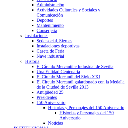
Administración
Actividades Culturales y Sociales y
Comunicación
Deportes
Mantenimiento
Conserjería
Instalaciones
Sede social, Sierpes
Instalaciones deportivas
Caseta de Feria
Nave industrial
Historia
El Círculo Mercantil e Industrial de Sevilla
Una Entidad Centenaria
El Círculo Mercantil del Siglo XXI
El Círculo Mercantil galardonado con la Medalla
de la Ciudad de Sevilla 2013
Antigüedad 25
Presidentes
150 Aniversario
Historias y Personajes del 150 Aniversario
Historias y Personajes del 150
Aniversario
Noticias