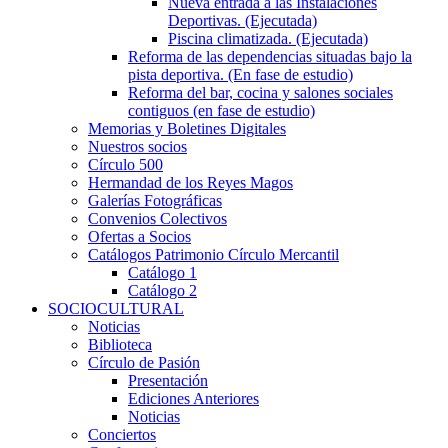
Nueva entrada a las Instalaciones
Deportivas. (Ejecutada)
Piscina climatizada. (Ejecutada)
Reforma de las dependencias situadas bajo la
pista deportiva. (En fase de estudio)
Reforma del bar, cocina y salones sociales
contiguos (en fase de estudio)
Memorias y Boletines Digitales
Nuestros socios
Círculo 500
Hermandad de los Reyes Magos
Galerías Fotográficas
Convenios Colectivos
Ofertas a Socios
Catálogos Patrimonio Círculo Mercantil
Catálogo 1
Catálogo 2
SOCIOCULTURAL
Noticias
Biblioteca
Círculo de Pasión
Presentación
Ediciones Anteriores
Noticias
Conciertos