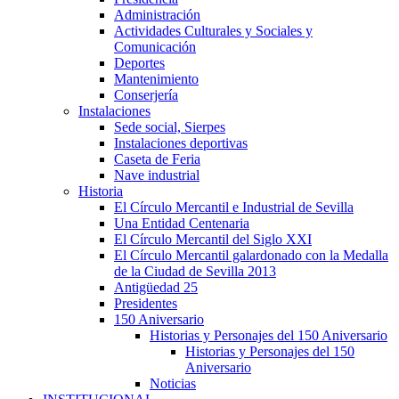
Administración
Actividades Culturales y Sociales y
Comunicación
Deportes
Mantenimiento
Conserjería
Instalaciones
Sede social, Sierpes
Instalaciones deportivas
Caseta de Feria
Nave industrial
Historia
El Círculo Mercantil e Industrial de Sevilla
Una Entidad Centenaria
El Círculo Mercantil del Siglo XXI
El Círculo Mercantil galardonado con la Medalla
de la Ciudad de Sevilla 2013
Antigüedad 25
Presidentes
150 Aniversario
Historias y Personajes del 150 Aniversario
Historias y Personajes del 150
Aniversario
Noticias