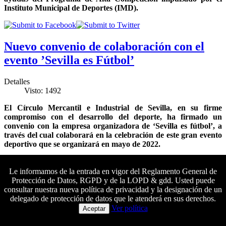
Instituto Municipal de Deportes (IMD).
Nuevo convenio de colaboración con el
evento ’Sevilla es Fútbol’
Detalles
Visto: 1492
El Círculo Mercantil e Industrial de Sevilla, en su firme
compromiso con el desarrollo del deporte, ha firmado un
convenio con la empresa organizadora de ‘Sevilla es fútbol’, a
través del cual colaborará en la celebración de este gran evento
deportivo que se organizará en mayo de 2022.
Le informamos de la entrada en vigor del Reglamento General de
Círculo de Pasión, “un museo efímero de
Protección de Datos, RGPD y de la LOPD & gdd. Usted puede
consultar nuestra nueva política de privacidad y la designación de un
la Semana Santa”
delegado de protección de datos que le atenderá en sus derechos.
Colaboradores principales
Ver política
Aceptar
Detalles