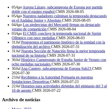
05
Ago
Aurora Lázaro, subcampeona de Europa por partida
doble con el equipo español
CMIS
2026-08-05
05
Ago
Nuestros nadadores culminan la temporada destacando
en el Andaluz Junior y Absoluto
CMIS
2026-08-05
04
Ago
Los ajedrecistas del Mercantil firman un destacado
verano de competición
CMIS
2026-08-04
03
Ago
El CMIS concluye la temporada nacional de Sprint
Olímpico con once medallas
CMIS
2026-08-03
31
Jul
Protegemos el patrimonio histórico de la entidad con la
digitalización del archivo
CMIS
2026-07-31
31
Jul
Nuestra Sección de Natación firma la mejor temporada
nacional de su historia
CMIS
2026-07-31
30
Jul
Histórico Campeonato de España Junior de Verano con
ocho medallas nacionales
CMIS
2026-07-30
30
Jul
Ana Cantero, subcampeona de Europa Sub23
CMIS
2026-07-30
23
Jul
Recibimos a la Autoridad Portuaria en nuestras
Instalaciones Deportivas
CMIS
2026-07-23
22
Jul
Horarios para actividades dirigidas del gimnasio del 3 al
16 de agosto
CMIS
2026-07-22
Archivo de noticias