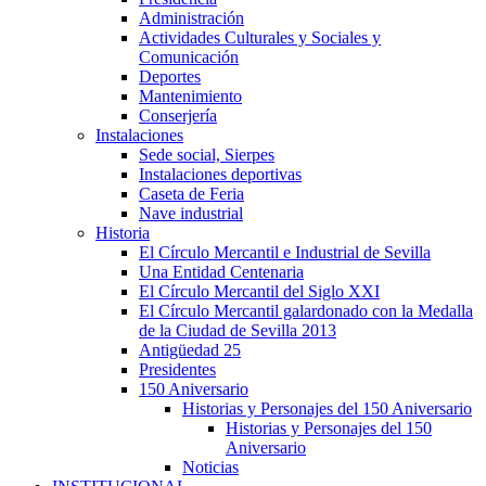
Administración
Actividades Culturales y Sociales y
Comunicación
Deportes
Mantenimiento
Conserjería
Instalaciones
Sede social, Sierpes
Instalaciones deportivas
Caseta de Feria
Nave industrial
Historia
El Círculo Mercantil e Industrial de Sevilla
Una Entidad Centenaria
El Círculo Mercantil del Siglo XXI
El Círculo Mercantil galardonado con la Medalla
de la Ciudad de Sevilla 2013
Antigüedad 25
Presidentes
150 Aniversario
Historias y Personajes del 150 Aniversario
Historias y Personajes del 150
Aniversario
Noticias