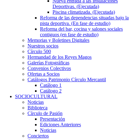
Nueva entrada a las Instalaciones
Deportivas. (Ejecutada)
Piscina climatizada. (Ejecutada)
Reforma de las dependencias situadas bajo la
pista deportiva. (En fase de estudio)
Reforma del bar, cocina y salones sociales
contiguos (en fase de estudio)
Memorias y Boletines Digitales
Nuestros socios
Círculo 500
Hermandad de los Reyes Magos
Galerías Fotográficas
Convenios Colectivos
Ofertas a Socios
Catálogos Patrimonio Círculo Mercantil
Catálogo 1
Catálogo 2
SOCIOCULTURAL
Noticias
Biblioteca
Círculo de Pasión
Presentación
Ediciones Anteriores
Noticias
Conciertos