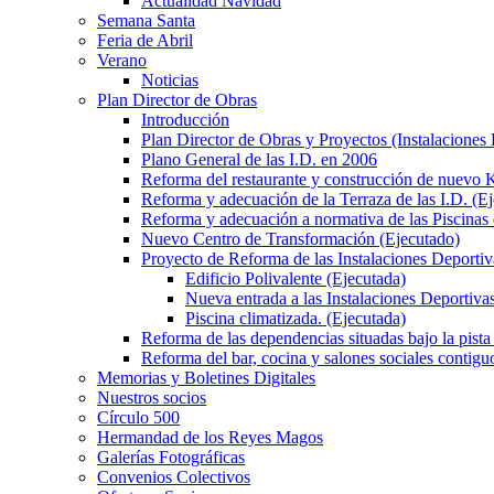
Actualidad Navidad
Semana Santa
Feria de Abril
Verano
Noticias
Plan Director de Obras
Introducción
Plan Director de Obras y Proyectos (Instalaciones
Plano General de las I.D. en 2006
Reforma del restaurante y construcción de nuevo K
Reforma y adecuación de la Terraza de las I.D. (E
Reforma y adecuación a normativa de las Piscinas 
Nuevo Centro de Transformación (Ejecutado)
Proyecto de Reforma de las Instalaciones Deportiv
Edificio Polivalente (Ejecutada)
Nueva entrada a las Instalaciones Deportivas
Piscina climatizada. (Ejecutada)
Reforma de las dependencias situadas bajo la pista 
Reforma del bar, cocina y salones sociales contiguo
Memorias y Boletines Digitales
Nuestros socios
Círculo 500
Hermandad de los Reyes Magos
Galerías Fotográficas
Convenios Colectivos