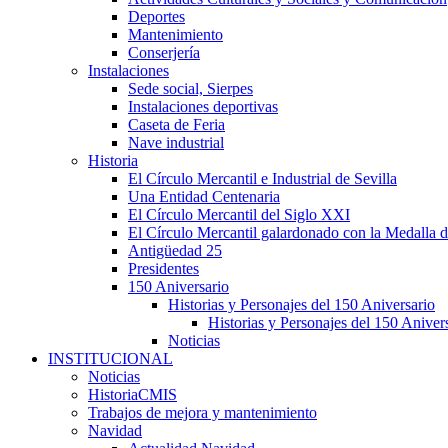
Deportes
Mantenimiento
Conserjería
Instalaciones
Sede social, Sierpes
Instalaciones deportivas
Caseta de Feria
Nave industrial
Historia
El Círculo Mercantil e Industrial de Sevilla
Una Entidad Centenaria
El Círculo Mercantil del Siglo XXI
El Círculo Mercantil galardonado con la Medalla d
Antigüedad 25
Presidentes
150 Aniversario
Historias y Personajes del 150 Aniversario
Historias y Personajes del 150 Aniver
Noticias
INSTITUCIONAL
Noticias
HistoriaCMIS
Trabajos de mejora y mantenimiento
Navidad