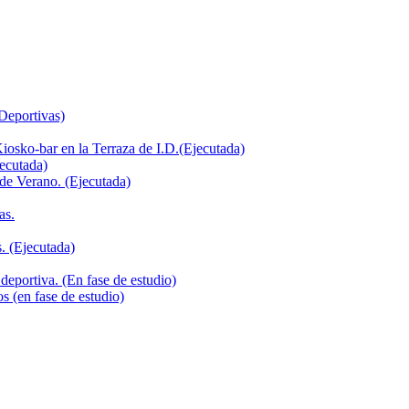
 Deportivas)
iosko-bar en la Terraza de I.D.(Ejecutada)
jecutada)
de Verano. (Ejecutada)
as.
. (Ejecutada)
deportiva. (En fase de estudio)
s (en fase de estudio)