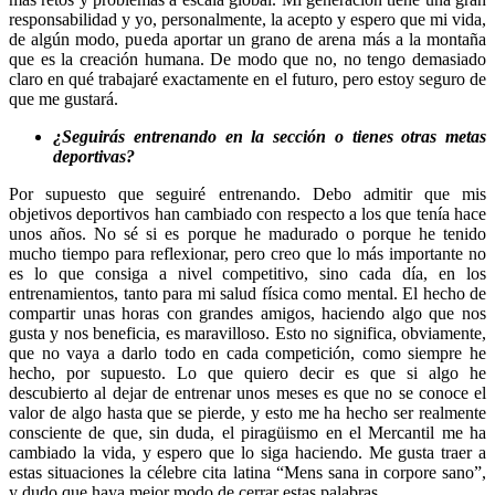
responsabilidad y yo, personalmente, la acepto y espero que mi vida,
de algún modo, pueda aportar un grano de arena más a la montaña
que es la creación humana. De modo que no, no tengo demasiado
claro en qué trabajaré exactamente en el futuro, pero estoy seguro de
que me gustará.
¿Seguirás entrenando en la sección o tienes otras metas
deportivas?
Por supuesto que seguiré entrenando. Debo admitir que mis
objetivos deportivos han cambiado con respecto a los que tenía hace
unos años. No sé si es porque he madurado o porque he tenido
mucho tiempo para reflexionar, pero creo que lo más importante no
es lo que consiga a nivel competitivo, sino cada día, en los
entrenamientos, tanto para mi salud física como mental. El hecho de
compartir unas horas con grandes amigos, haciendo algo que nos
gusta y nos beneficia, es maravilloso. Esto no significa, obviamente,
que no vaya a darlo todo en cada competición, como siempre he
hecho, por supuesto. Lo que quiero decir es que si algo he
descubierto al dejar de entrenar unos meses es que no se conoce el
valor de algo hasta que se pierde, y esto me ha hecho ser realmente
consciente de que, sin duda, el piragüismo en el Mercantil me ha
cambiado la vida, y espero que lo siga haciendo. Me gusta traer a
estas situaciones la célebre cita latina “Mens sana in corpore sano”,
y dudo que haya mejor modo de cerrar estas palabras.