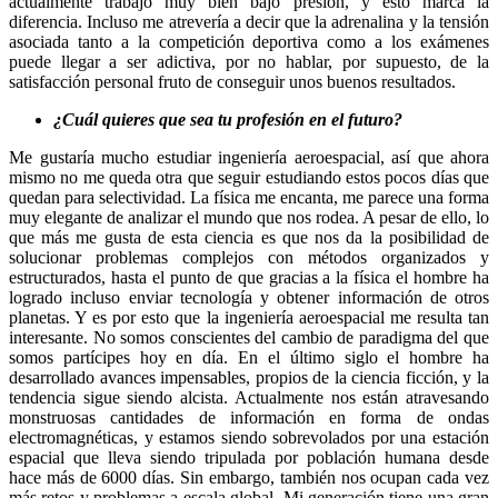
actualmente trabajo muy bien bajo presión, y esto marca la
diferencia. Incluso me atrevería a decir que la adrenalina y la tensión
asociada tanto a la competición deportiva como a los exámenes
puede llegar a ser adictiva, por no hablar, por supuesto, de la
satisfacción personal fruto de conseguir unos buenos resultados.
¿Cuál quieres que sea tu profesión en el futuro?
Me gustaría mucho estudiar ingeniería aeroespacial, así que ahora
mismo no me queda otra que seguir estudiando estos pocos días que
quedan para selectividad. La física me encanta, me parece una forma
muy elegante de analizar el mundo que nos rodea. A pesar de ello, lo
que más me gusta de esta ciencia es que nos da la posibilidad de
solucionar problemas complejos con métodos organizados y
estructurados, hasta el punto de que gracias a la física el hombre ha
logrado incluso enviar tecnología y obtener información de otros
planetas. Y es por esto que la ingeniería aeroespacial me resulta tan
interesante. No somos conscientes del cambio de paradigma del que
somos partícipes hoy en día. En el último siglo el hombre ha
desarrollado avances impensables, propios de la ciencia ficción, y la
tendencia sigue siendo alcista. Actualmente nos están atravesando
monstruosas cantidades de información en forma de ondas
electromagnéticas, y estamos siendo sobrevolados por una estación
espacial que lleva siendo tripulada por población humana desde
hace más de 6000 días. Sin embargo, también nos ocupan cada vez
más retos y problemas a escala global. Mi generación tiene una gran