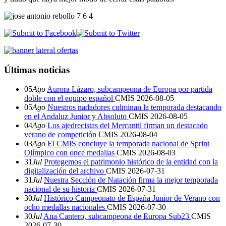
Últimas noticias
05
Ago
Aurora Lázaro, subcampeona de Europa por partida
doble con el equipo español
CMIS
2026-08-05
05
Ago
Nuestros nadadores culminan la temporada destacando
en el Andaluz Junior y Absoluto
CMIS
2026-08-05
04
Ago
Los ajedrecistas del Mercantil firman un destacado
verano de competición
CMIS
2026-08-04
03
Ago
El CMIS concluye la temporada nacional de Sprint
Olímpico con once medallas
CMIS
2026-08-03
31
Jul
Protegemos el patrimonio histórico de la entidad con la
digitalización del archivo
CMIS
2026-07-31
31
Jul
Nuestra Sección de Natación firma la mejor temporada
nacional de su historia
CMIS
2026-07-31
30
Jul
Histórico Campeonato de España Junior de Verano con
ocho medallas nacionales
CMIS
2026-07-30
30
Jul
Ana Cantero, subcampeona de Europa Sub23
CMIS
2026-07-30