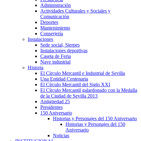
Administración
Actividades Culturales y Sociales y
Comunicación
Deportes
Mantenimiento
Conserjería
Instalaciones
Sede social, Sierpes
Instalaciones deportivas
Caseta de Feria
Nave industrial
Historia
El Círculo Mercantil e Industrial de Sevilla
Una Entidad Centenaria
El Círculo Mercantil del Siglo XXI
El Círculo Mercantil galardonado con la Medalla
de la Ciudad de Sevilla 2013
Antigüedad 25
Presidentes
150 Aniversario
Historias y Personajes del 150 Aniversario
Historias y Personajes del 150
Aniversario
Noticias