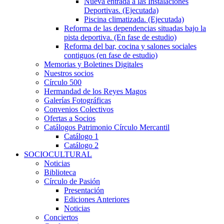
Nueva entrada a las Instalaciones
Deportivas. (Ejecutada)
Piscina climatizada. (Ejecutada)
Reforma de las dependencias situadas bajo la
pista deportiva. (En fase de estudio)
Reforma del bar, cocina y salones sociales
contiguos (en fase de estudio)
Memorias y Boletines Digitales
Nuestros socios
Círculo 500
Hermandad de los Reyes Magos
Galerías Fotográficas
Convenios Colectivos
Ofertas a Socios
Catálogos Patrimonio Círculo Mercantil
Catálogo 1
Catálogo 2
SOCIOCULTURAL
Noticias
Biblioteca
Círculo de Pasión
Presentación
Ediciones Anteriores
Noticias
Conciertos