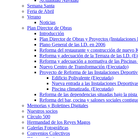
Actualidad Navidad
Semana Santa
Feria de Abril
Verano
Noticias
Plan Director de Obras
Introducción
Plan Director de Obras y Proyectos (Instalaciones
Plano General de las I.D. en 2006
Reforma del restaurante y construcción de nuevo K
Reforma y adecuación de la Terraza de las I.D. (E
Reforma y adecuación a normativa de las Piscinas 
Nuevo Centro de Transformación (Ejecutado)
Proyecto de Reforma de las Instalaciones Deportiv
Edificio Polivalente (Ejecutada)
Nueva entrada a las Instalaciones Deportivas
Piscina climatizada. (Ejecutada)
Reforma de las dependencias situadas bajo la pista 
Reforma del bar, cocina y salones sociales contiguo
Memorias y Boletines Digitales
Nuestros socios
Círculo 500
Hermandad de los Reyes Magos
Galerías Fotográficas
Convenios Colectivos