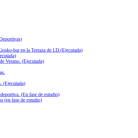
 Deportivas)
iosko-bar en la Terraza de I.D.(Ejecutada)
jecutada)
de Verano. (Ejecutada)
as.
. (Ejecutada)
deportiva. (En fase de estudio)
s (en fase de estudio)