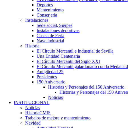
Deportes
Mantenimiento
Conserjería
Instalaciones
Sede social, Sierpes
Instalaciones deportivas
Caseta de Feria
Nave industrial
Historia
El Círculo Mercantil e Industrial de Sevilla
Una Entidad Centenaria
El Círculo Mercantil del Siglo XXI
El Círculo Mercantil galardonado con la Medalla d
Antigüedad 25
Presidentes
150 Aniversario
Historias y Personajes del 150 Aniversario
Historias y Personajes del 150 Aniver
Noticias
INSTITUCIONAL
Noticias
HistoriaCMIS
Trabajos de mejora y mantenimiento
Navidad