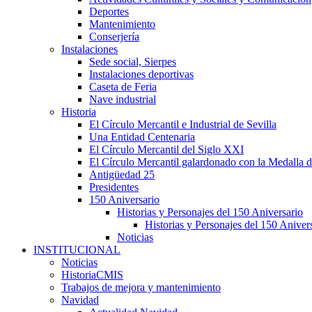
Deportes
Mantenimiento
Conserjería
Instalaciones
Sede social, Sierpes
Instalaciones deportivas
Caseta de Feria
Nave industrial
Historia
El Círculo Mercantil e Industrial de Sevilla
Una Entidad Centenaria
El Círculo Mercantil del Siglo XXI
El Círculo Mercantil galardonado con la Medalla d
Antigüedad 25
Presidentes
150 Aniversario
Historias y Personajes del 150 Aniversario
Historias y Personajes del 150 Aniver
Noticias
INSTITUCIONAL
Noticias
HistoriaCMIS
Trabajos de mejora y mantenimiento
Navidad