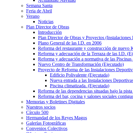
Actualidad Navidad
Semana Santa
Feria de Abril
Verano
Noticias
Plan Director de Obras
Introducción
Plan Director de Obras y Proyectos (Instalaciones
Plano General de las I.D. en 2006
Reforma del restaurante y construcción de nuevo K
Reforma y adecuación de la Terraza de las I.D. (E
Reforma y adecuación a normativa de las Piscinas 
Nuevo Centro de Transformación (Ejecutado)
Proyecto de Reforma de las Instalaciones Deportiv
Edificio Polivalente (Ejecutada)
Nueva entrada a las Instalaciones Deportivas
Piscina climatizada. (Ejecutada)
Reforma de las dependencias situadas bajo la pista 
Reforma del bar, cocina y salones sociales contiguo
Memorias y Boletines Digitales
Nuestros socios
Círculo 500
Hermandad de los Reyes Magos
Galerías Fotográficas
Convenios Colectivos