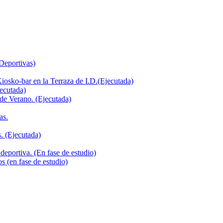
 Deportivas)
iosko-bar en la Terraza de I.D.(Ejecutada)
jecutada)
de Verano. (Ejecutada)
as.
. (Ejecutada)
deportiva. (En fase de estudio)
s (en fase de estudio)