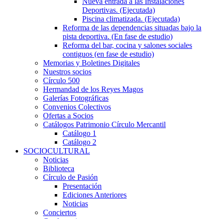
Nueva entrada a las Instalaciones
Deportivas. (Ejecutada)
Piscina climatizada. (Ejecutada)
Reforma de las dependencias situadas bajo la
pista deportiva. (En fase de estudio)
Reforma del bar, cocina y salones sociales
contiguos (en fase de estudio)
Memorias y Boletines Digitales
Nuestros socios
Círculo 500
Hermandad de los Reyes Magos
Galerías Fotográficas
Convenios Colectivos
Ofertas a Socios
Catálogos Patrimonio Círculo Mercantil
Catálogo 1
Catálogo 2
SOCIOCULTURAL
Noticias
Biblioteca
Círculo de Pasión
Presentación
Ediciones Anteriores
Noticias
Conciertos