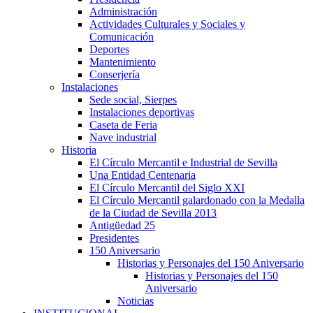
Administración
Actividades Culturales y Sociales y
Comunicación
Deportes
Mantenimiento
Conserjería
Instalaciones
Sede social, Sierpes
Instalaciones deportivas
Caseta de Feria
Nave industrial
Historia
El Círculo Mercantil e Industrial de Sevilla
Una Entidad Centenaria
El Círculo Mercantil del Siglo XXI
El Círculo Mercantil galardonado con la Medalla
de la Ciudad de Sevilla 2013
Antigüedad 25
Presidentes
150 Aniversario
Historias y Personajes del 150 Aniversario
Historias y Personajes del 150
Aniversario
Noticias