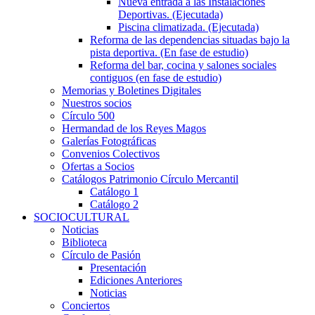
Nueva entrada a las Instalaciones
Deportivas. (Ejecutada)
Piscina climatizada. (Ejecutada)
Reforma de las dependencias situadas bajo la
pista deportiva. (En fase de estudio)
Reforma del bar, cocina y salones sociales
contiguos (en fase de estudio)
Memorias y Boletines Digitales
Nuestros socios
Círculo 500
Hermandad de los Reyes Magos
Galerías Fotográficas
Convenios Colectivos
Ofertas a Socios
Catálogos Patrimonio Círculo Mercantil
Catálogo 1
Catálogo 2
SOCIOCULTURAL
Noticias
Biblioteca
Círculo de Pasión
Presentación
Ediciones Anteriores
Noticias
Conciertos