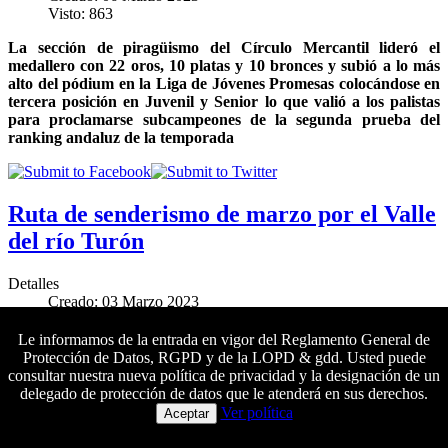
Visto: 863
La sección de piragüismo del Círculo Mercantil lideró el
medallero con 22 oros, 10 platas y 10 bronces y subió a lo más
alto del pódium en la Liga de Jóvenes Promesas colocándose en
tercera posición en Juvenil y Senior lo que valió a los palistas
para proclamarse subcampeones de la segunda prueba del
ranking andaluz de la temporada
Ruta de senderismo de marzo por el Valle
del río Turón
Detalles
Creado: 03 Marzo 2023
Visto: 1634
Le informamos de la entrada en vigor del Reglamento General de
El próximo sábado 25 de marzo se llevará a cabo una nueva
Protección de Datos, RGPD y de la LOPD & gdd. Usted puede
salida de senderismo de dificultad media
al Parque Nacional de
consultar nuestra nueva política de privacidad y la designación de un
la Sierra de las Nieves.
Las inscripciones se pueden formalizar
delegado de protección de datos que le atenderá en sus derechos.
Colaboradores principales
del 3 al 24 de marzo
Ver política
Aceptar