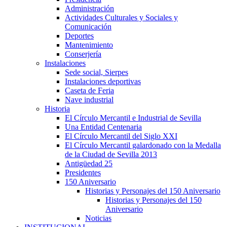
Administración
Actividades Culturales y Sociales y
Comunicación
Deportes
Mantenimiento
Conserjería
Instalaciones
Sede social, Sierpes
Instalaciones deportivas
Caseta de Feria
Nave industrial
Historia
El Círculo Mercantil e Industrial de Sevilla
Una Entidad Centenaria
El Círculo Mercantil del Siglo XXI
El Círculo Mercantil galardonado con la Medalla
de la Ciudad de Sevilla 2013
Antigüedad 25
Presidentes
150 Aniversario
Historias y Personajes del 150 Aniversario
Historias y Personajes del 150
Aniversario
Noticias