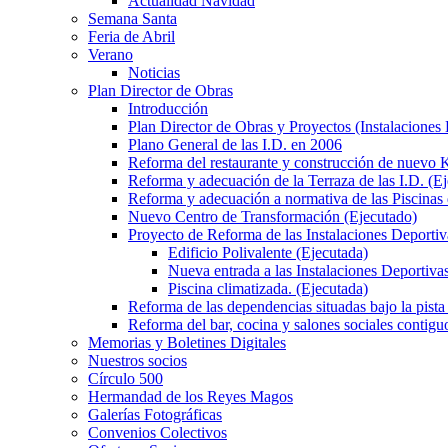
Actualidad Navidad
Semana Santa
Feria de Abril
Verano
Noticias
Plan Director de Obras
Introducción
Plan Director de Obras y Proyectos (Instalaciones
Plano General de las I.D. en 2006
Reforma del restaurante y construcción de nuevo K
Reforma y adecuación de la Terraza de las I.D. (E
Reforma y adecuación a normativa de las Piscinas 
Nuevo Centro de Transformación (Ejecutado)
Proyecto de Reforma de las Instalaciones Deportiv
Edificio Polivalente (Ejecutada)
Nueva entrada a las Instalaciones Deportivas
Piscina climatizada. (Ejecutada)
Reforma de las dependencias situadas bajo la pista 
Reforma del bar, cocina y salones sociales contiguo
Memorias y Boletines Digitales
Nuestros socios
Círculo 500
Hermandad de los Reyes Magos
Galerías Fotográficas
Convenios Colectivos