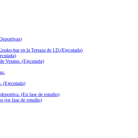
 Deportivas)
iosko-bar en la Terraza de I.D.(Ejecutada)
jecutada)
de Verano. (Ejecutada)
as.
. (Ejecutada)
deportiva. (En fase de estudio)
s (en fase de estudio)