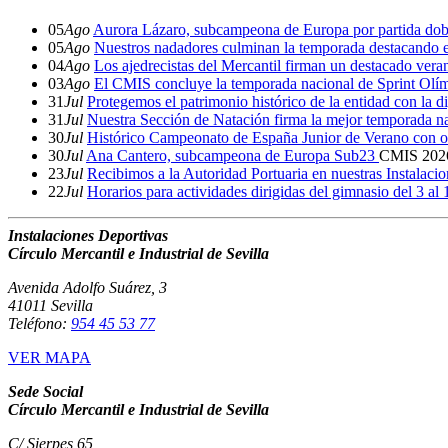
05
Ago
Aurora Lázaro, subcampeona de Europa por partida dob
05
Ago
Nuestros nadadores culminan la temporada destacando 
04
Ago
Los ajedrecistas del Mercantil firman un destacado ver
03
Ago
El CMIS concluye la temporada nacional de Sprint Olí
31
Jul
Protegemos el patrimonio histórico de la entidad con la d
31
Jul
Nuestra Sección de Natación firma la mejor temporada na
30
Jul
Histórico Campeonato de España Junior de Verano con o
30
Jul
Ana Cantero, subcampeona de Europa Sub23
CMIS
202
23
Jul
Recibimos a la Autoridad Portuaria en nuestras Instalaci
22
Jul
Horarios para actividades dirigidas del gimnasio del 3 al
Instalaciones Deportivas
Círculo Mercantil e Industrial de Sevilla
Avenida Adolfo Suárez, 3
41011 Sevilla
Teléfono:
954 45 53 77
VER MAPA
Sede Social
Círculo Mercantil e Industrial de Sevilla
C/ Sierpes 65