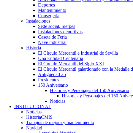
Deportes
Mantenimiento
Conserjería
Instalaciones
Sede social, Sierpes
Instalaciones deportivas
Caseta de Feria
Nave industrial
Historia
El Círculo Mercantil e Industrial de Sevilla
Una Entidad Centenaria
El Círculo Mercantil del Siglo XXI
El Círculo Mercantil galardonado con la Medalla d
Antigüedad 25
Presidentes
150 Aniversario
Historias y Personajes del 150 Aniversario
Historias y Personajes del 150 Aniver
Noticias
INSTITUCIONAL
Noticias
HistoriaCMIS
Trabajos de mejora y mantenimiento
Navidad