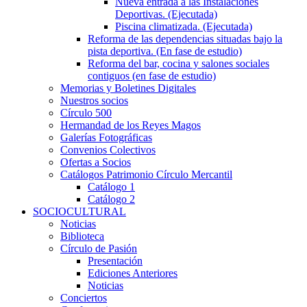
Nueva entrada a las Instalaciones
Deportivas. (Ejecutada)
Piscina climatizada. (Ejecutada)
Reforma de las dependencias situadas bajo la
pista deportiva. (En fase de estudio)
Reforma del bar, cocina y salones sociales
contiguos (en fase de estudio)
Memorias y Boletines Digitales
Nuestros socios
Círculo 500
Hermandad de los Reyes Magos
Galerías Fotográficas
Convenios Colectivos
Ofertas a Socios
Catálogos Patrimonio Círculo Mercantil
Catálogo 1
Catálogo 2
SOCIOCULTURAL
Noticias
Biblioteca
Círculo de Pasión
Presentación
Ediciones Anteriores
Noticias
Conciertos