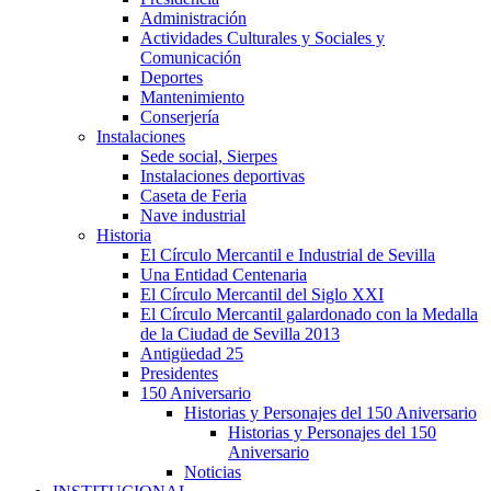
Administración
Actividades Culturales y Sociales y
Comunicación
Deportes
Mantenimiento
Conserjería
Instalaciones
Sede social, Sierpes
Instalaciones deportivas
Caseta de Feria
Nave industrial
Historia
El Círculo Mercantil e Industrial de Sevilla
Una Entidad Centenaria
El Círculo Mercantil del Siglo XXI
El Círculo Mercantil galardonado con la Medalla
de la Ciudad de Sevilla 2013
Antigüedad 25
Presidentes
150 Aniversario
Historias y Personajes del 150 Aniversario
Historias y Personajes del 150
Aniversario
Noticias