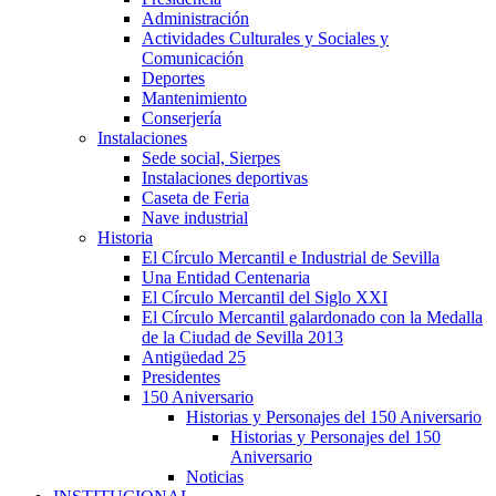
Administración
Actividades Culturales y Sociales y
Comunicación
Deportes
Mantenimiento
Conserjería
Instalaciones
Sede social, Sierpes
Instalaciones deportivas
Caseta de Feria
Nave industrial
Historia
El Círculo Mercantil e Industrial de Sevilla
Una Entidad Centenaria
El Círculo Mercantil del Siglo XXI
El Círculo Mercantil galardonado con la Medalla
de la Ciudad de Sevilla 2013
Antigüedad 25
Presidentes
150 Aniversario
Historias y Personajes del 150 Aniversario
Historias y Personajes del 150
Aniversario
Noticias