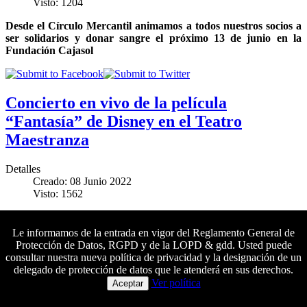
Visto: 1204
Desde el Círculo Mercantil animamos a todos nuestros socios a
ser solidarios y donar sangre el próximo 13 de junio en la
Fundación Cajasol
Concierto en vivo de la película
“Fantasía” de Disney en el Teatro
Maestranza
Detalles
Creado: 08 Junio 2022
Visto: 1562
Los socios del Mercantil tendrán un 15 % de descuento en sus
entradas para este concierto de la Real Orquesta Sinfónica de
Le informamos de la entrada en vigor del Reglamento General de
Sevilla que tendrá lugar el próximo fin de semana
Protección de Datos, RGPD y de la LOPD & gdd. Usted puede
consultar nuestra nueva política de privacidad y la designación de un
delegado de protección de datos que le atenderá en sus derechos.
Colaboradores principales
Ver política
Aceptar
‘Una vida a todo color’ y el arte de vivir