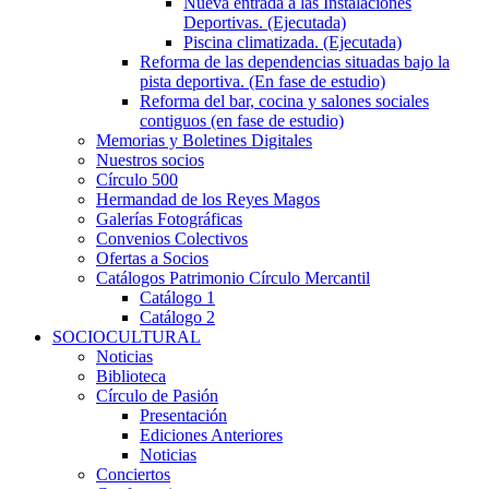
Nueva entrada a las Instalaciones
Deportivas. (Ejecutada)
Piscina climatizada. (Ejecutada)
Reforma de las dependencias situadas bajo la
pista deportiva. (En fase de estudio)
Reforma del bar, cocina y salones sociales
contiguos (en fase de estudio)
Memorias y Boletines Digitales
Nuestros socios
Círculo 500
Hermandad de los Reyes Magos
Galerías Fotográficas
Convenios Colectivos
Ofertas a Socios
Catálogos Patrimonio Círculo Mercantil
Catálogo 1
Catálogo 2
SOCIOCULTURAL
Noticias
Biblioteca
Círculo de Pasión
Presentación
Ediciones Anteriores
Noticias
Conciertos