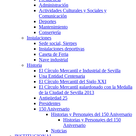
Administración
Actividades Culturales y Sociales y
Comunicación
Deportes
Mantenimiento
Conserjería
Instalaciones
Sede social, Sierpes
Instalaciones deportivas
Caseta de Feria
Nave industrial
Historia
El Círculo Mercantil e Industrial de Sevilla
Una Entidad Centenaria
El Círculo Mercantil del Siglo XXI
El Círculo Mercantil galardonado con la Medalla
de la Ciudad de Sevilla 2013
Antigüedad 25
Presidentes
150 Aniversario
Historias y Personajes del 150 Aniversario
Historias y Personajes del 150
Aniversario
Noticias