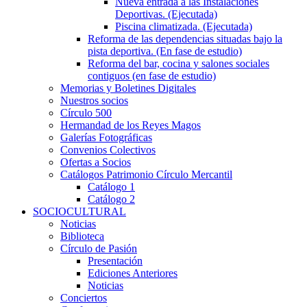
Nueva entrada a las Instalaciones
Deportivas. (Ejecutada)
Piscina climatizada. (Ejecutada)
Reforma de las dependencias situadas bajo la
pista deportiva. (En fase de estudio)
Reforma del bar, cocina y salones sociales
contiguos (en fase de estudio)
Memorias y Boletines Digitales
Nuestros socios
Círculo 500
Hermandad de los Reyes Magos
Galerías Fotográficas
Convenios Colectivos
Ofertas a Socios
Catálogos Patrimonio Círculo Mercantil
Catálogo 1
Catálogo 2
SOCIOCULTURAL
Noticias
Biblioteca
Círculo de Pasión
Presentación
Ediciones Anteriores
Noticias
Conciertos