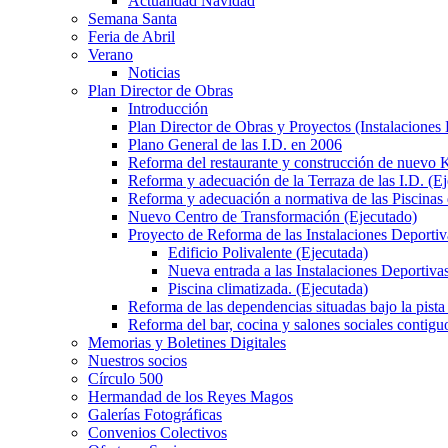
Actualidad Navidad
Semana Santa
Feria de Abril
Verano
Noticias
Plan Director de Obras
Introducción
Plan Director de Obras y Proyectos (Instalaciones
Plano General de las I.D. en 2006
Reforma del restaurante y construcción de nuevo K
Reforma y adecuación de la Terraza de las I.D. (E
Reforma y adecuación a normativa de las Piscinas 
Nuevo Centro de Transformación (Ejecutado)
Proyecto de Reforma de las Instalaciones Deportiv
Edificio Polivalente (Ejecutada)
Nueva entrada a las Instalaciones Deportivas
Piscina climatizada. (Ejecutada)
Reforma de las dependencias situadas bajo la pista 
Reforma del bar, cocina y salones sociales contiguo
Memorias y Boletines Digitales
Nuestros socios
Círculo 500
Hermandad de los Reyes Magos
Galerías Fotográficas
Convenios Colectivos