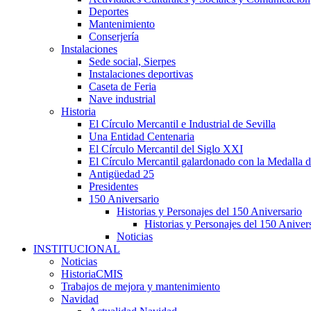
Deportes
Mantenimiento
Conserjería
Instalaciones
Sede social, Sierpes
Instalaciones deportivas
Caseta de Feria
Nave industrial
Historia
El Círculo Mercantil e Industrial de Sevilla
Una Entidad Centenaria
El Círculo Mercantil del Siglo XXI
El Círculo Mercantil galardonado con la Medalla d
Antigüedad 25
Presidentes
150 Aniversario
Historias y Personajes del 150 Aniversario
Historias y Personajes del 150 Aniver
Noticias
INSTITUCIONAL
Noticias
HistoriaCMIS
Trabajos de mejora y mantenimiento
Navidad