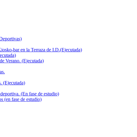
 Deportivas)
iosko-bar en la Terraza de I.D.(Ejecutada)
jecutada)
de Verano. (Ejecutada)
as.
. (Ejecutada)
deportiva. (En fase de estudio)
s (en fase de estudio)