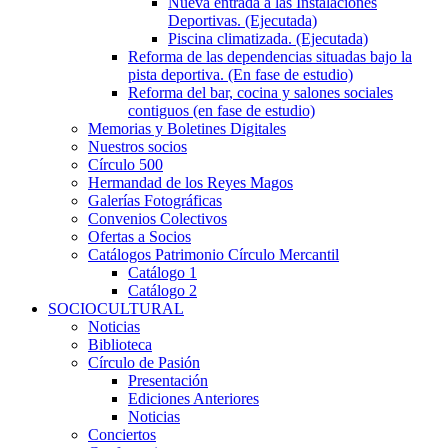
Nueva entrada a las Instalaciones
Deportivas. (Ejecutada)
Piscina climatizada. (Ejecutada)
Reforma de las dependencias situadas bajo la
pista deportiva. (En fase de estudio)
Reforma del bar, cocina y salones sociales
contiguos (en fase de estudio)
Memorias y Boletines Digitales
Nuestros socios
Círculo 500
Hermandad de los Reyes Magos
Galerías Fotográficas
Convenios Colectivos
Ofertas a Socios
Catálogos Patrimonio Círculo Mercantil
Catálogo 1
Catálogo 2
SOCIOCULTURAL
Noticias
Biblioteca
Círculo de Pasión
Presentación
Ediciones Anteriores
Noticias
Conciertos