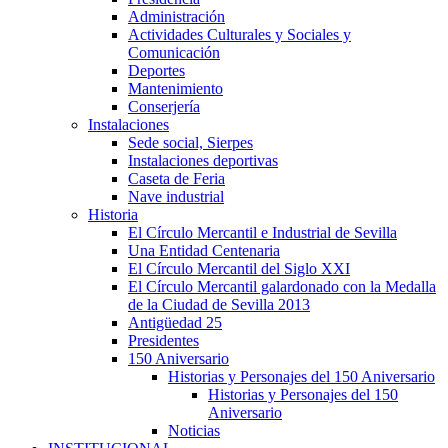
Administración
Actividades Culturales y Sociales y
Comunicación
Deportes
Mantenimiento
Conserjería
Instalaciones
Sede social, Sierpes
Instalaciones deportivas
Caseta de Feria
Nave industrial
Historia
El Círculo Mercantil e Industrial de Sevilla
Una Entidad Centenaria
El Círculo Mercantil del Siglo XXI
El Círculo Mercantil galardonado con la Medalla
de la Ciudad de Sevilla 2013
Antigüedad 25
Presidentes
150 Aniversario
Historias y Personajes del 150 Aniversario
Historias y Personajes del 150
Aniversario
Noticias