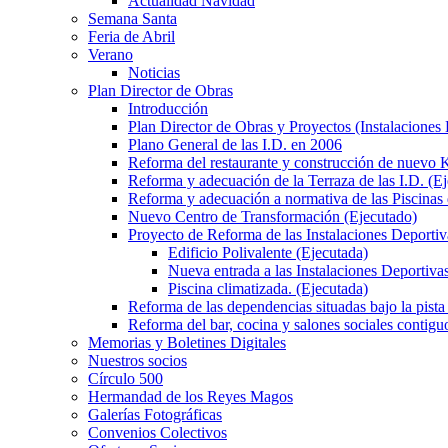
Actualidad Navidad
Semana Santa
Feria de Abril
Verano
Noticias
Plan Director de Obras
Introducción
Plan Director de Obras y Proyectos (Instalaciones
Plano General de las I.D. en 2006
Reforma del restaurante y construcción de nuevo K
Reforma y adecuación de la Terraza de las I.D. (E
Reforma y adecuación a normativa de las Piscinas 
Nuevo Centro de Transformación (Ejecutado)
Proyecto de Reforma de las Instalaciones Deportiv
Edificio Polivalente (Ejecutada)
Nueva entrada a las Instalaciones Deportivas
Piscina climatizada. (Ejecutada)
Reforma de las dependencias situadas bajo la pista 
Reforma del bar, cocina y salones sociales contiguo
Memorias y Boletines Digitales
Nuestros socios
Círculo 500
Hermandad de los Reyes Magos
Galerías Fotográficas
Convenios Colectivos