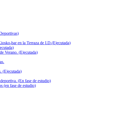
 Deportivas)
iosko-bar en la Terraza de I.D.(Ejecutada)
jecutada)
de Verano. (Ejecutada)
as.
. (Ejecutada)
deportiva. (En fase de estudio)
s (en fase de estudio)