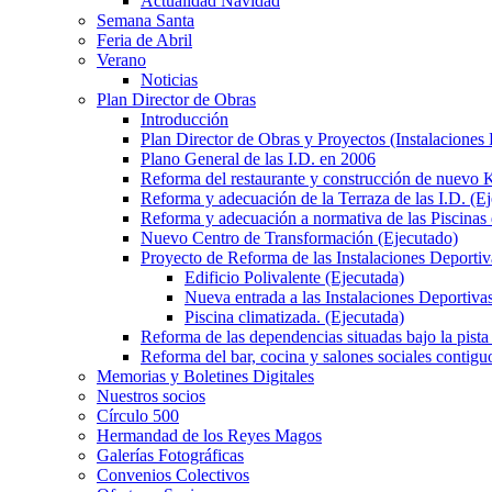
Actualidad Navidad
Semana Santa
Feria de Abril
Verano
Noticias
Plan Director de Obras
Introducción
Plan Director de Obras y Proyectos (Instalaciones
Plano General de las I.D. en 2006
Reforma del restaurante y construcción de nuevo K
Reforma y adecuación de la Terraza de las I.D. (E
Reforma y adecuación a normativa de las Piscinas 
Nuevo Centro de Transformación (Ejecutado)
Proyecto de Reforma de las Instalaciones Deportiv
Edificio Polivalente (Ejecutada)
Nueva entrada a las Instalaciones Deportivas
Piscina climatizada. (Ejecutada)
Reforma de las dependencias situadas bajo la pista 
Reforma del bar, cocina y salones sociales contiguo
Memorias y Boletines Digitales
Nuestros socios
Círculo 500
Hermandad de los Reyes Magos
Galerías Fotográficas
Convenios Colectivos