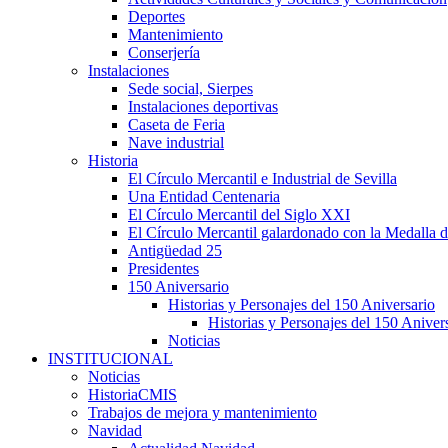
Deportes
Mantenimiento
Conserjería
Instalaciones
Sede social, Sierpes
Instalaciones deportivas
Caseta de Feria
Nave industrial
Historia
El Círculo Mercantil e Industrial de Sevilla
Una Entidad Centenaria
El Círculo Mercantil del Siglo XXI
El Círculo Mercantil galardonado con la Medalla d
Antigüedad 25
Presidentes
150 Aniversario
Historias y Personajes del 150 Aniversario
Historias y Personajes del 150 Aniver
Noticias
INSTITUCIONAL
Noticias
HistoriaCMIS
Trabajos de mejora y mantenimiento
Navidad