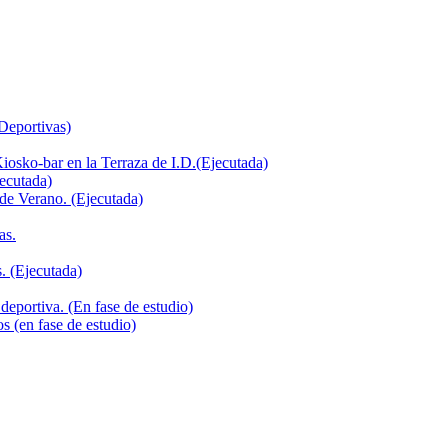
 Deportivas)
iosko-bar en la Terraza de I.D.(Ejecutada)
jecutada)
de Verano. (Ejecutada)
as.
. (Ejecutada)
deportiva. (En fase de estudio)
s (en fase de estudio)