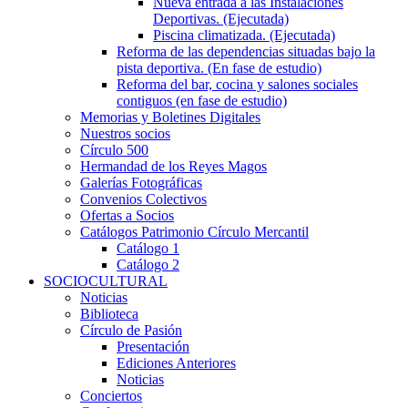
Nueva entrada a las Instalaciones
Deportivas. (Ejecutada)
Piscina climatizada. (Ejecutada)
Reforma de las dependencias situadas bajo la
pista deportiva. (En fase de estudio)
Reforma del bar, cocina y salones sociales
contiguos (en fase de estudio)
Memorias y Boletines Digitales
Nuestros socios
Círculo 500
Hermandad de los Reyes Magos
Galerías Fotográficas
Convenios Colectivos
Ofertas a Socios
Catálogos Patrimonio Círculo Mercantil
Catálogo 1
Catálogo 2
SOCIOCULTURAL
Noticias
Biblioteca
Círculo de Pasión
Presentación
Ediciones Anteriores
Noticias
Conciertos