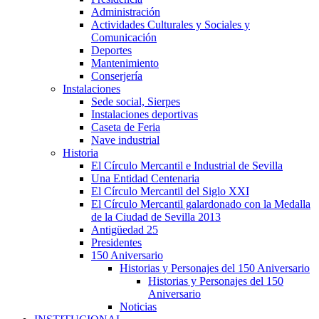
Administración
Actividades Culturales y Sociales y
Comunicación
Deportes
Mantenimiento
Conserjería
Instalaciones
Sede social, Sierpes
Instalaciones deportivas
Caseta de Feria
Nave industrial
Historia
El Círculo Mercantil e Industrial de Sevilla
Una Entidad Centenaria
El Círculo Mercantil del Siglo XXI
El Círculo Mercantil galardonado con la Medalla
de la Ciudad de Sevilla 2013
Antigüedad 25
Presidentes
150 Aniversario
Historias y Personajes del 150 Aniversario
Historias y Personajes del 150
Aniversario
Noticias