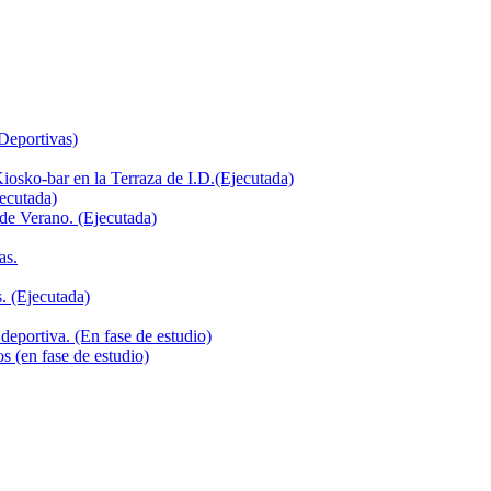
 Deportivas)
iosko-bar en la Terraza de I.D.(Ejecutada)
jecutada)
de Verano. (Ejecutada)
as.
. (Ejecutada)
deportiva. (En fase de estudio)
s (en fase de estudio)