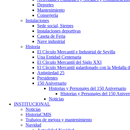
Deportes
Mantenimiento
Conserjería
Instalaciones
Sede social, Sierpes
Instalaciones deportivas
Caseta de Feria
Nave industrial
Historia
El Círculo Mercantil e Industrial de Sevilla
Una Entidad Centenaria
El Círculo Mercantil del Siglo XXI
El Círculo Mercantil galardonado con la Medalla d
Antigüedad 25
Presidentes
150 Aniversario
Historias y Personajes del 150 Aniversario
Historias y Personajes del 150 Aniver
Noticias
INSTITUCIONAL
Noticias
HistoriaCMIS
Trabajos de mejora y mantenimiento
Navidad