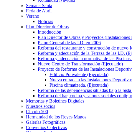
Actualidad Navidad
Semana Santa
Feria de Abril
Verano
Noticias
Plan Director de Obras
Introducción
Plan Director de Obras y Proyectos (Instalaciones
Plano General de las I.D. en 2006
Reforma del restaurante y construcción de nuevo K
Reforma y adecuación de la Terraza de las I.D. (E
Reforma y adecuación a normativa de las Piscinas 
Nuevo Centro de Transformación (Ejecutado)
Proyecto de Reforma de las Instalaciones Deportiv
Edificio Polivalente (Ejecutada)
Nueva entrada a las Instalaciones Deportivas
Piscina climatizada. (Ejecutada)
Reforma de las dependencias situadas bajo la pista 
Reforma del bar, cocina y salones sociales contiguo
Memorias y Boletines Digitales
Nuestros socios
Círculo 500
Hermandad de los Reyes Magos
Galerías Fotográficas
Convenios Colectivos