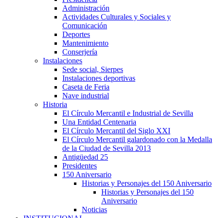
Administración
Actividades Culturales y Sociales y
Comunicación
Deportes
Mantenimiento
Conserjería
Instalaciones
Sede social, Sierpes
Instalaciones deportivas
Caseta de Feria
Nave industrial
Historia
El Círculo Mercantil e Industrial de Sevilla
Una Entidad Centenaria
El Círculo Mercantil del Siglo XXI
El Círculo Mercantil galardonado con la Medalla
de la Ciudad de Sevilla 2013
Antigüedad 25
Presidentes
150 Aniversario
Historias y Personajes del 150 Aniversario
Historias y Personajes del 150
Aniversario
Noticias