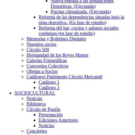
Nueva entrada a las Instalaciones
Deportivas. (Ejecutada)
Piscina climatizada. (Ejecutada)
Reforma de las dependencias situadas bajo la
pista deportiva. (En fase de estudio)
Reforma del bar, cocina y salones sociales
contiguos (en fase de estudio)
Memorias y Boletines Digitales
Nuestros socios
Círculo 500
Hermandad de los Reyes Magos
Galerías Fotográficas
Convenios Colectivos
Ofertas a Socios
Catálogos Patrimonio Círculo Mercantil
Catálogo 1
Catálogo 2
SOCIOCULTURAL
Noticias
Biblioteca
Círculo de Pasión
Presentación
Ediciones Anteriores
Noticias
Conciertos