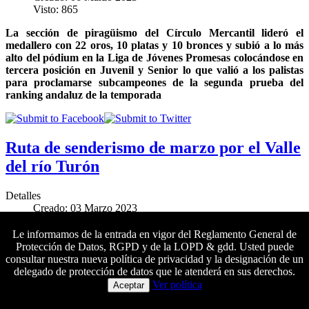
Visto: 865
La sección de piragüismo del Círculo Mercantil lideró el
medallero con 22 oros, 10 platas y 10 bronces y subió a lo más
alto del pódium en la Liga de Jóvenes Promesas colocándose en
tercera posición en Juvenil y Senior lo que valió a los palistas
para proclamarse subcampeones de la segunda prueba del
ranking andaluz de la temporada
Ruta de senderismo de marzo por el Valle
del río Turón
Detalles
Creado: 03 Marzo 2023
Visto: 1638
Le informamos de la entrada en vigor del Reglamento General de
El próximo sábado 25 de marzo se llevará a cabo una nueva
Protección de Datos, RGPD y de la LOPD & gdd. Usted puede
salida de senderismo de dificultad media
al Parque Nacional de
consultar nuestra nueva política de privacidad y la designación de un
la Sierra de las Nieves.
Las inscripciones se pueden formalizar
delegado de protección de datos que le atenderá en sus derechos.
Colaboradores principales
del 3 al 24 de marzo
Ver política
Aceptar