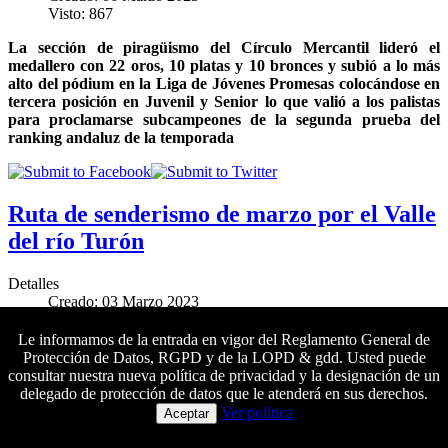
Visto: 867
La sección de piragüismo del Círculo Mercantil lideró el
medallero con 22 oros, 10 platas y 10 bronces y subió a lo más
alto del pódium en la Liga de Jóvenes Promesas colocándose en
tercera posición en Juvenil y Senior lo que valió a los palistas
para proclamarse subcampeones de la segunda prueba del
ranking andaluz de la temporada
Ruta de senderismo de marzo por el Valle
del río Turón
Detalles
Creado: 03 Marzo 2023
Visto: 1641
Le informamos de la entrada en vigor del Reglamento General de
El próximo sábado 25 de marzo se llevará a cabo una nueva
Protección de Datos, RGPD y de la LOPD & gdd. Usted puede
salida de senderismo de dificultad media
al Parque Nacional de
consultar nuestra nueva política de privacidad y la designación de un
la Sierra de las Nieves.
Las inscripciones se pueden formalizar
delegado de protección de datos que le atenderá en sus derechos.
Colaboradores principales
del 3 al 24 de marzo
Ver política
Aceptar