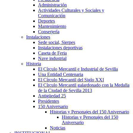
Administración
Actividades Culturales y Sociales y
Comunicación
Deportes
Mantenimiento
Conserjería
Instalaciones
Sede social, Sierpes
Instalaciones deportivas
Caseta de Feria
Nave industrial
Historia
El Círculo Mercantil e Industrial de Sevilla
Una Entidad Centenaria
El Círculo Mercantil del Siglo XXI
El Círculo Mercantil galardonado con la Medalla
de la Ciudad de Sevilla 2013
Antigüedad 25
Presidentes
150 Aniversario
Historias y Personajes del 150 Aniversario
Historias y Personajes del 150
Aniversario
Noticias