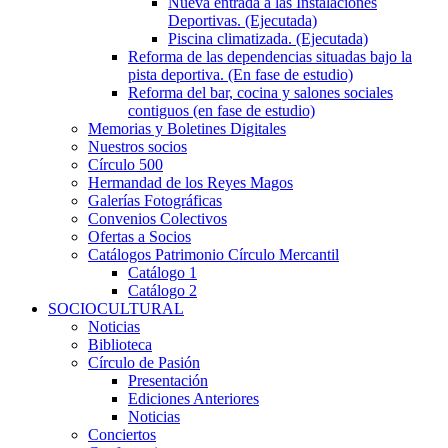
Nueva entrada a las Instalaciones
Deportivas. (Ejecutada)
Piscina climatizada. (Ejecutada)
Reforma de las dependencias situadas bajo la
pista deportiva. (En fase de estudio)
Reforma del bar, cocina y salones sociales
contiguos (en fase de estudio)
Memorias y Boletines Digitales
Nuestros socios
Círculo 500
Hermandad de los Reyes Magos
Galerías Fotográficas
Convenios Colectivos
Ofertas a Socios
Catálogos Patrimonio Círculo Mercantil
Catálogo 1
Catálogo 2
SOCIOCULTURAL
Noticias
Biblioteca
Círculo de Pasión
Presentación
Ediciones Anteriores
Noticias
Conciertos