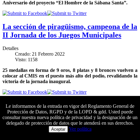
Aniversario del proyecto “El Hombre de la Sábana Santa”.
La sección de piragüismo, campeona de la
II Jornada de los Juegos Municipales
Detalles
Creado: 21 Febrero 2022
Visto: 1158
25 medallas en forma de 9 oros, 8 platas y 8 bronces vuelven a
colocar al CMIS en el puesto más alto del podio, revalidando la
victoria de la jornada inaugural.
Inaugurada la exposición «El Hombre de
Le informamos de la entrada en vigor del Reglamento General de
Protección de Datos, RGPD y de la LOPD & gdd. Usted puede
la Sábana Santa»
consultar nuestra nueva política de privacidad y la designación de un
delegado de protección de datos que le atenderá en sus derechos.
Colaboradores principales
Detalles
Ver política
Aceptar
Creado: 18 Febrero 2022
Visto: 2911