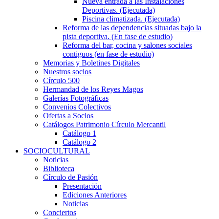
Nueva entrada a las Instalaciones
Deportivas. (Ejecutada)
Piscina climatizada. (Ejecutada)
Reforma de las dependencias situadas bajo la
pista deportiva. (En fase de estudio)
Reforma del bar, cocina y salones sociales
contiguos (en fase de estudio)
Memorias y Boletines Digitales
Nuestros socios
Círculo 500
Hermandad de los Reyes Magos
Galerías Fotográficas
Convenios Colectivos
Ofertas a Socios
Catálogos Patrimonio Círculo Mercantil
Catálogo 1
Catálogo 2
SOCIOCULTURAL
Noticias
Biblioteca
Círculo de Pasión
Presentación
Ediciones Anteriores
Noticias
Conciertos