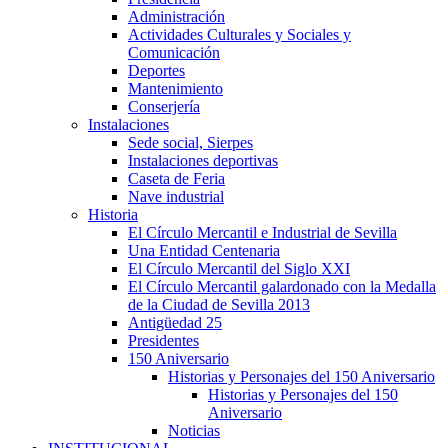
Administración
Actividades Culturales y Sociales y
Comunicación
Deportes
Mantenimiento
Conserjería
Instalaciones
Sede social, Sierpes
Instalaciones deportivas
Caseta de Feria
Nave industrial
Historia
El Círculo Mercantil e Industrial de Sevilla
Una Entidad Centenaria
El Círculo Mercantil del Siglo XXI
El Círculo Mercantil galardonado con la Medalla
de la Ciudad de Sevilla 2013
Antigüedad 25
Presidentes
150 Aniversario
Historias y Personajes del 150 Aniversario
Historias y Personajes del 150
Aniversario
Noticias