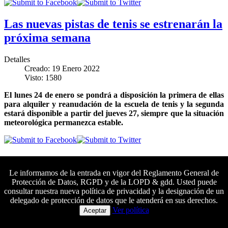
Las nuevas pistas de tenis se estrenarán la
próxima semana
Detalles
Creado: 19 Enero 2022
Visto: 1580
El lunes 24 de enero se pondrá a disposición la primera de ellas
para alquiler y reanudación de la escuela de tenis y la segunda
estará disponible a partir del jueves 27, siempre que la situación
meteorológica permanezca estable.
El Círculo Mercantil se proclama
campeón en la 1º Jornada de Juegos
Le informamos de la entrada en vigor del Reglamento General de
Protección de Datos, RGPD y de la LOPD & gdd. Usted puede
Municipales de piragüismo
consultar nuestra nueva política de privacidad y la designación de un
delegado de protección de datos que le atenderá en sus derechos.
Colaboradores principales
Ver política
Detalles
Aceptar
Creado: 18 Enero 2022