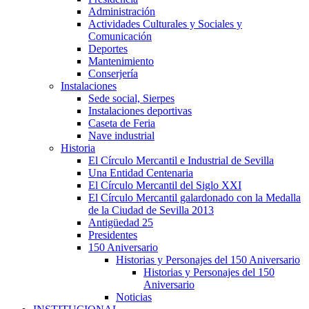
Administración
Actividades Culturales y Sociales y
Comunicación
Deportes
Mantenimiento
Conserjería
Instalaciones
Sede social, Sierpes
Instalaciones deportivas
Caseta de Feria
Nave industrial
Historia
El Círculo Mercantil e Industrial de Sevilla
Una Entidad Centenaria
El Círculo Mercantil del Siglo XXI
El Círculo Mercantil galardonado con la Medalla
de la Ciudad de Sevilla 2013
Antigüedad 25
Presidentes
150 Aniversario
Historias y Personajes del 150 Aniversario
Historias y Personajes del 150
Aniversario
Noticias