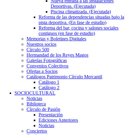
Nueva entrada a las Instalaciones
Deportivas. (Ejecutada)
Piscina climatizada. (Ejecutada)
Reforma de las dependencias situadas bajo la
pista deportiva. (En fase de estudio)
Reforma del bar, cocina y salones sociales
contiguos (en fase de estudio)
Memorias y Boletines Digitales
Nuestros socios
Círculo 500
Hermandad de los Reyes Magos
Galerías Fotográficas
Convenios Colectivos
Ofertas a Socios
Catálogos Patrimonio Círculo Mercantil
Catálogo 1
Catálogo 2
SOCIOCULTURAL
Noticias
Biblioteca
Círculo de Pasión
Presentación
Ediciones Anteriores
Noticias
Conciertos